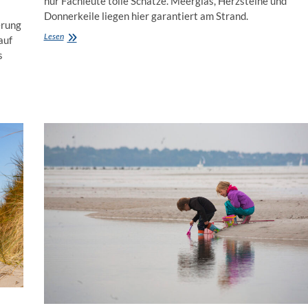
nur Fachleute tolle Schätze. Meerglas, Herzsteine und
Donnerkeile liegen hier garantiert am Strand.
erung
Hohenfelde:
Lesen
auf
Spazieren
s
am
Steinstrand