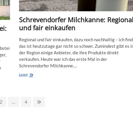
Schrevendorfer Milchkanne: Regiona
und fair einkaufen
ei:
Regional und fair einkaufen, dazu noch nachhaltig – ich fin
das ist heutzutage gar nicht so schwer. Zumindest gibt es i
obstei
der Region einige Anbieter, die ihre Produkte direkt
ger,
verkaufen. Heute war ich das erste Mal in der
r
Schrevendorfer Milchkanne.…
e
Schrevendorfer
Lesen
Milchkanne:
Regional
und
fair
einkaufen
Page
Page
Next
2
…
4
page