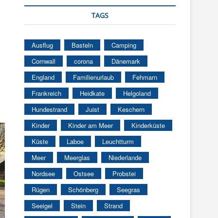
TAGS
Ausflug
Basteln
Camping
Cornwall
corona
Dänemark
England
Familienurlaub
Fehmarn
Frankreich
Heidkate
Helgoland
Hundestrand
Juist
Keschern
Kinder
Kinder am Meer
Kinderküste
Küste
Laboe
Leuchtturm
Meer
Meerglas
Niederlande
Nordsee
Ostsee
Probstei
Rügen
Schönberg
Seegras
Seeigel
Stein
Strand