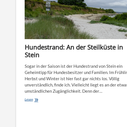
Hundestrand: An der Steilküste in
Stein
Sogar in der Saison ist der Hundestrand von Stein ein
Geheimtipp für Hundesbesitzer und Familien. Im Frühli
Herbst und Winter ist hier fast gar nichts los. Völlig
unverständlich, finde ich. Vielleicht liegt es an der etwa
umständlichen Zugänglichkeit. Denn der…
Hundestrand:
Lesen
An
der
Steilküste
in
Stein