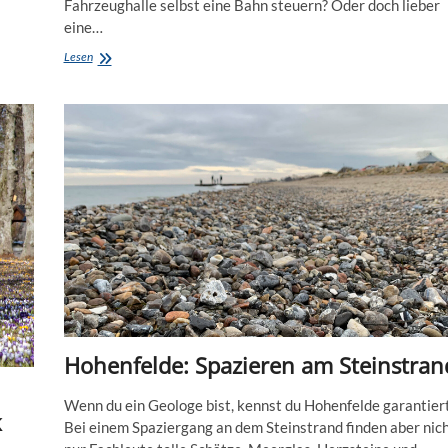
Fahrzeughalle selbst eine Bahn steuern? Oder doch lieber
eine…
Mit
Lesen
Kindern
im
Museumsbahnhof:
Bitte
Vorsicht
an
Gleis
2!
Hohenfelde: Spazieren am Steinstran
Wenn du ein Geologe bist, kennst du Hohenfelde garantiert
k
Bei einem Spaziergang an dem Steinstrand finden aber nic