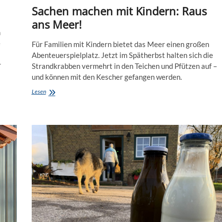
Sachen machen mit Kindern: Raus
ans Meer!
n
e
Für Familien mit Kindern bietet das Meer einen großen
Abenteuerspielplatz. Jetzt im Spätherbst halten sich die
r
Strandkrabben vermehrt in den Teichen und Pfützen auf –
und können mit den Kescher gefangen werden.
Sachen
Lesen
machen
mit
Kindern:
Raus
ans
Meer!