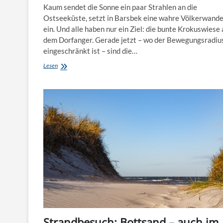
Kaum sendet die Sonne ein paar Strahlen an die
Ostseeküste, setzt in Barsbek eine wahre Völkerwand
ein. Und alle haben nur ein Ziel: die bunte Krokuswiese 
dem Dorfanger. Gerade jetzt – wo der Bewegungsradiu
eingeschränkt ist – sind die…
Instragramable:
Lesen
Bilder
machen
auf
der
bunten
Krokuswiese
in
Barsbek
Strandbesuch: Bottsand – auch im