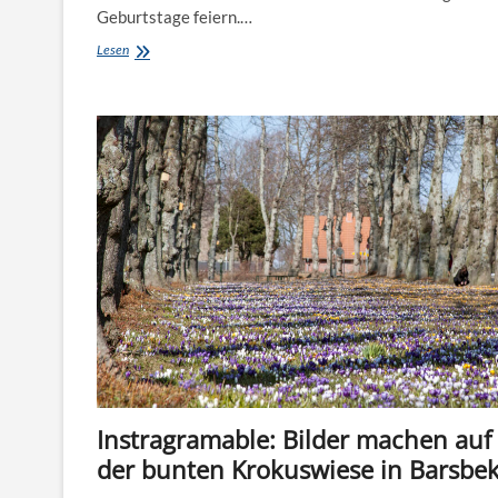
Geburtstage feiern.…
Probstei:
Lesen
4
Tipps
für
den
besonderen
Kindergeburtstag
Instragramable: Bilder machen auf
der bunten Krokuswiese in Barsbe