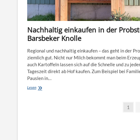
Nachhaltig einkaufen in der Probst
Barsbeker Knolle
Regional und nachhaltig einkaufen – das geht in der Pr
ziemlich gut. Nicht nur Milch bekommt man beim Erzeu
auch Kartoffeln lassen sich auf die Schnelle und zu jede
Tageszeit direkt ab Hof kaufen. Zum Beispiel bei Famili
Pauslen in…
Nachhaltig
Lesen
einkaufen
in
Seitennummerierung
der
Page
1
Probstei:
der
Barsbeker
Knolle
Beiträge