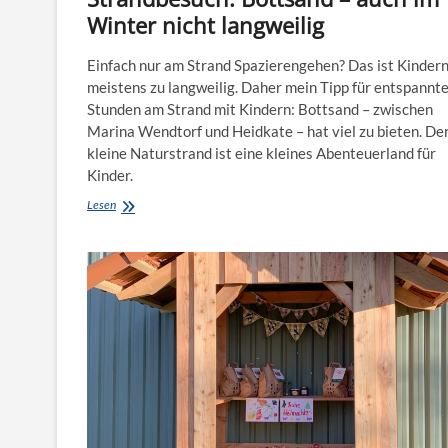
Winter nicht langweilig
Einfach nur am Strand Spazierengehen? Das ist Kinder
meistens zu langweilig. Daher mein Tipp für entspannt
Stunden am Strand mit Kindern: Bottsand – zwischen
Marina Wendtorf und Heidkate – hat viel zu bieten. De
kleine Naturstrand ist eine kleines Abenteuerland für
Kinder.
Strandbesuch:
Lesen
Bottsand
–
auch
im
Winter
nicht
langweilig