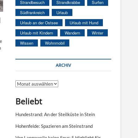
Strandbesuch
Strandkrabbe
Surfen
Südfrankreich
Urlaub
l
Urlaub an der Ostsee
Urlaub mit Hund
Urlaub mit Kindern
Wandern
Winter
de
Wissen
Wohnmobil
n
ARCHIV
Archiv
Beliebt
Hundestrand: An der Steilküste in Stein
Hohenfelde: Spazieren am Steinstrand
Von Langeweile keine Spur: 5 Highlight für