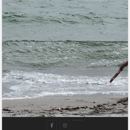
immer das Meer im Blick. Ich hoffe, wir können auch euch
begeistern!
Viel Spaß, wünscht Anne.
Disclaimer
Alle in diesem Blog veröffentlichten Informationen wurden von
den Autoren sorgfältig recherchiert, zusammengestellt und
geprüft. Inhaltliche und sachliche Fehler sind dennoch nicht
auszuschließen. Deswegen erfolgen alle Angaben ohne Gewähr
für die Richtigkeit im Sinne einer Produkthaftung. Für den Inhalt
(Text & Bild) sind die Autoren verantwortlich; Inhalte externer
Internetseiten entsprechen nicht unbedingt der Meinung des
Autors; auf deren Inhalt hat der Anbieter der Webseite keinen
Einfluss hat. Aus diesem Grund kann der Anbieter für diese
Inhalte auch keine Gewähr übernehmen.
facebook
instagram
pinterest