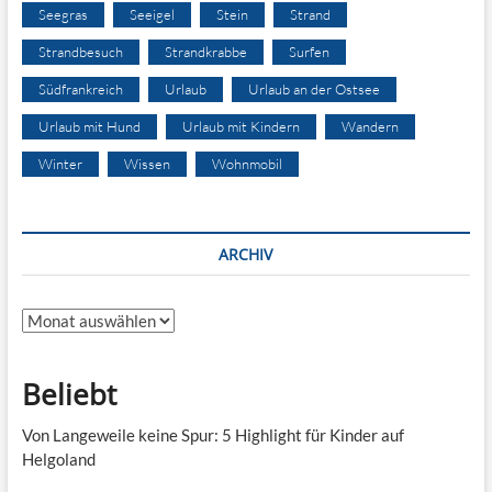
Seegras
Seeigel
Stein
Strand
Strandbesuch
Strandkrabbe
Surfen
Südfrankreich
Urlaub
Urlaub an der Ostsee
Urlaub mit Hund
Urlaub mit Kindern
Wandern
Winter
Wissen
Wohnmobil
ARCHIV
Archiv
Beliebt
Von Langeweile keine Spur: 5 Highlight für Kinder auf
Helgoland