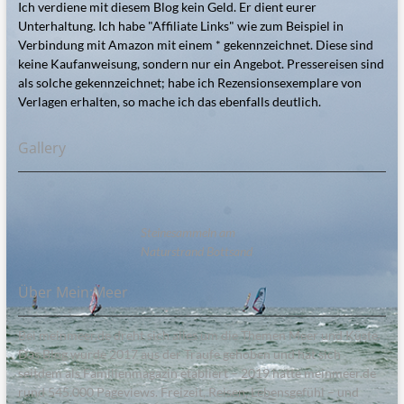
Ich verdiene mit diesem Blog kein Geld. Er dient eurer
Unterhaltung. Ich habe "Affiliate Links" wie zum Beispiel in
Verbindung mit Amazon mit einem * gekennzeichnet. Diese sind
keine Kaufanweisung, sondern nur ein Angebot. Pressereisen sind
als solche gekennzeichnet; habe ich Rezensionsexemplare von
Verlagen erhalten, so mache ich das ebenfalls deutlich.
Gallery
Steinesammeln am
Naturstrand Bottsand
Über Mein:Meer
Bei meinmeer.de dreht sich alles um die Themen Meer und Küste.
Das Blog wurde 2017 aus der Traufe gehoben und hat sich
seitdem als Familienmagazin etabliert – 2019 hatte meinmeer.de
rund 545.000 Pageviews. Freizeit, Reisen, Lebensgefühl – und