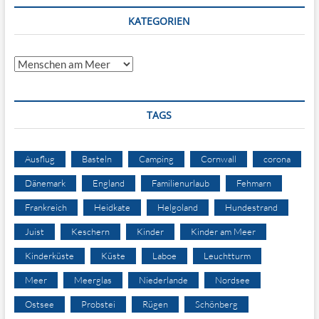
KATEGORIEN
Kategorien
TAGS
Ausflug
Basteln
Camping
Cornwall
corona
Dänemark
England
Familienurlaub
Fehmarn
Frankreich
Heidkate
Helgoland
Hundestrand
Juist
Keschern
Kinder
Kinder am Meer
Kinderküste
Küste
Laboe
Leuchtturm
Meer
Meerglas
Niederlande
Nordsee
Ostsee
Probstei
Rügen
Schönberg