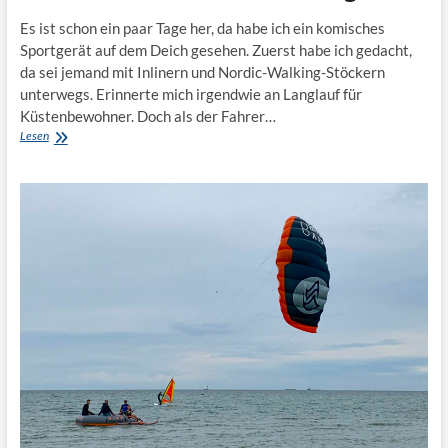
Es ist schon ein paar Tage her, da habe ich ein komisches
Sportgerät auf dem Deich gesehen. Zuerst habe ich gedacht,
da sei jemand mit Inlinern und Nordic-Walking-Stöckern
unterwegs. Erinnerte mich irgendwie an Langlauf für
Küstenbewohner. Doch als der Fahrer…
Nachgefragt
Lesen
bei…
Andrea
Kittler:
Womit
fährst
du
denn
da
am
Deich
lang?