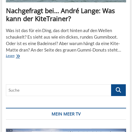
Nachgefragt bei… André Lange: Was
kann der KiteTrainer?
Was ist das für ein Ding, das dort hinten auf den Wellen
schaukelt? Es sieht aus wie ein dickes, rundes Gummiboot.
Oder ist es eine Badeinsel? Aber warum hängt da eine Kite-
Matte dran? An der Seite des grauen Gummi-Donuts steht…
Nachgefragt
Lesen
bei…
André
Lange:
Was
kann
Suche
der
KiteTrainer?
MEIN MEER TV