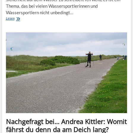
Thema, das bei vielen Wassersportlerinnen und
Wassersportlern nicht unbedingt…
Sicher
Lesen
auf
dem
Wasser:
Apps
und
Co
Nachgefragt bei… Andrea Kittler: Womit
fährst du denn da am Deich lang?