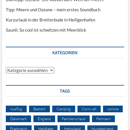
Tipp: Meere und Ozeane – mein erstes Soundbuch
Kurzurlaub in der Bretterbude in Heiligenhafen
Saunli: So cool ist schwitzen mit Meerblick
KATEGORIEN
Kategorien
TAGS
Ausflug
Basteln
Camping
Cornwall
corona
Dänemark
England
Familienurlaub
Fehmarn
Frankreich
Heidkate
Helgoland
Hundestrand