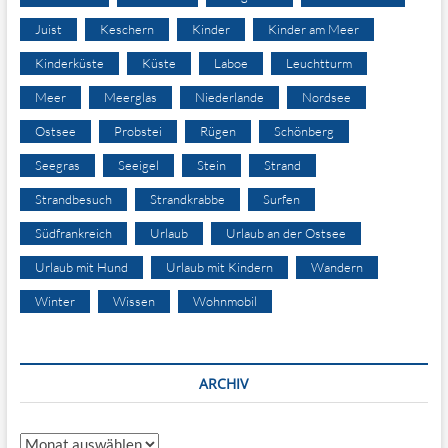
Juist
Keschern
Kinder
Kinder am Meer
Kinderküste
Küste
Laboe
Leuchtturm
Meer
Meerglas
Niederlande
Nordsee
Ostsee
Probstei
Rügen
Schönberg
Seegras
Seeigel
Stein
Strand
Strandbesuch
Strandkrabbe
Surfen
Südfrankreich
Urlaub
Urlaub an der Ostsee
Urlaub mit Hund
Urlaub mit Kindern
Wandern
Winter
Wissen
Wohnmobil
ARCHIV
Archiv