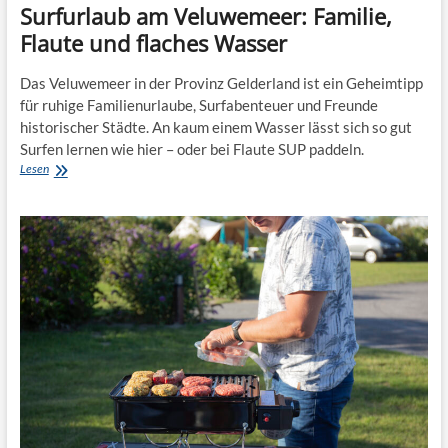
Surfurlaub am Veluwemeer: Familie,
Flaute und flaches Wasser
Das Veluwemeer in der Provinz Gelderland ist ein Geheimtipp
für ruhige Familienurlaube, Surfabenteuer und Freunde
historischer Städte. An kaum einem Wasser lässt sich so gut
Surfen lernen wie hier – oder bei Flaute SUP paddeln.
Surfurlaub
Lesen
am
Veluwemeer:
Familie,
Flaute
und
flaches
Wasser