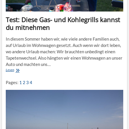
Test: Diese Gas- und Kohlegrills kannst
du mitnehmen
In diesem Sommer haben wir, wie viele andere Familien auch,
auf Urlaub im Wohnwagen gesetzt. Auch wenn wir dort leben,
wo andere Urlaub machen: Wir brauchten unbedingt einen
Tapetenwechsel. Also hängten wir einen Wohnwagen an unser
Auto und machten uns…
Test:
Lesen
Diese
Gas-
Pages:
1
2
3
4
und
Kohlegrills
kannst
du
mitnehmen