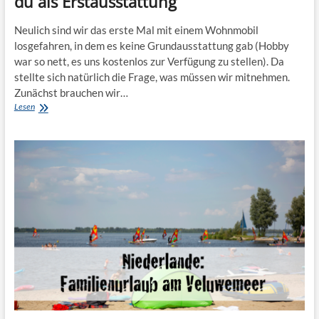
du als Erstausstattung
Neulich sind wir das erste Mal mit einem Wohnmobil
losgefahren, in dem es keine Grundausstattung gab (Hobby
war so nett, es uns kostenlos zur Verfügung zu stellen). Da
stellte sich natürlich die Frage, was müssen wir mitnehmen.
Zunächst brauchen wir…
Caravaning
Lesen
für
Anfänger:
Das
brauchst
du
als
Erstausstattung