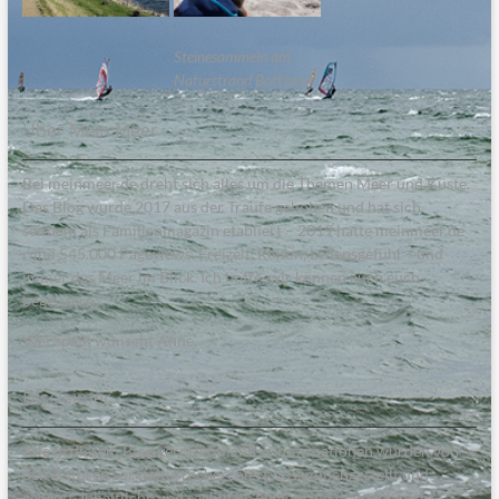
Steinesammeln am
Naturstrand Bottsand
Über Mein:Meer
Bei meinmeer.de dreht sich alles um die Themen Meer und Küste.
Das Blog wurde 2017 aus der Traufe gehoben und hat sich
seitdem als Familienmagazin etabliert – 2019 hatte meinmeer.de
rund 545.000 Pageviews. Freizeit, Reisen, Lebensgefühl – und
immer das Meer im Blick. Ich hoffe, wir können auch euch
begeistern!
Viel Spaß, wünscht Anne.
Disclaimer
Alle in diesem Blog veröffentlichten Informationen wurden von
den Autoren sorgfältig recherchiert, zusammengestellt und
geprüft. Inhaltliche und sachliche Fehler sind dennoch nicht