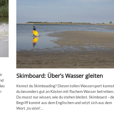
kann
der
KiteTrainer?
Skimboard: Über’s Wasser gleiten
ir
nd
Kennst du Skimboading? Diesen tollen Wassersport kanns
das
du besonders gut an Küsten mit flachem Wasser betreiben.
n
Du musst nur wissen, wie du stehen bleibst. Skimboard – de
Begriff kommt aus dem Englischen und setzt sich aus dem
Wort „to skim“…