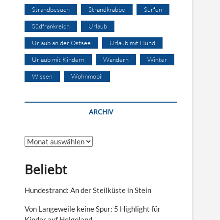
Strandbesuch
Strandkrabbe
Surfen
Südfrankreich
Urlaub
Urlaub an der Ostsee
Urlaub mit Hund
Urlaub mit Kindern
Wandern
Winter
Wissen
Wohnmobil
ARCHIV
Archiv
Beliebt
Hundestrand: An der Steilküste in Stein
Von Langeweile keine Spur: 5 Highlight für
Kinder auf Helgoland