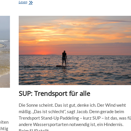
Skimboard:
Lesen
Über’s
Wasser
gleiten
SUP: Trendsport für alle
Die Sonne scheint. Das ist gut, denke ich. Der Wind weht
mäßig. „Das ist schlecht“, sagt Jacob. Denn gerade beim
Trendsport Stand-Up Paddeling – kurz SUP – ist das, was fü
eiten
andere Wassersportarten notwendig ist, ein Hindernis.
chtig
Beim SUP stellt…