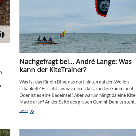
Nachgefragt bei… André Lange: Was
kann der KiteTrainer?
m
Was ist das für ein Ding, das dort hinten auf den Wellen
r
schaukelt? Es sieht aus wie ein dickes, rundes Gummiboot.
m
Oder ist es eine Badeinsel? Aber warum hängt da eine Kite
Matte dran? An der Seite des grauen Gummi-Donuts steht
Nachgefragt
Lesen
bei…
André
Lange:
Was