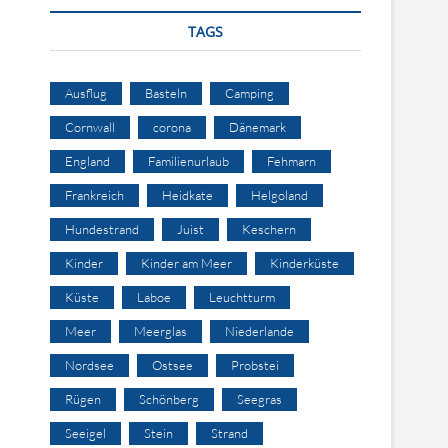
TAGS
Ausflug
Basteln
Camping
Cornwall
corona
Dänemark
England
Familienurlaub
Fehmarn
Frankreich
Heidkate
Helgoland
Hundestrand
Juist
Keschern
Kinder
Kinder am Meer
Kinderküste
Küste
Laboe
Leuchtturm
Meer
Meerglas
Niederlande
Nordsee
Ostsee
Probstei
Rügen
Schönberg
Seegras
Seeigel
Stein
Strand