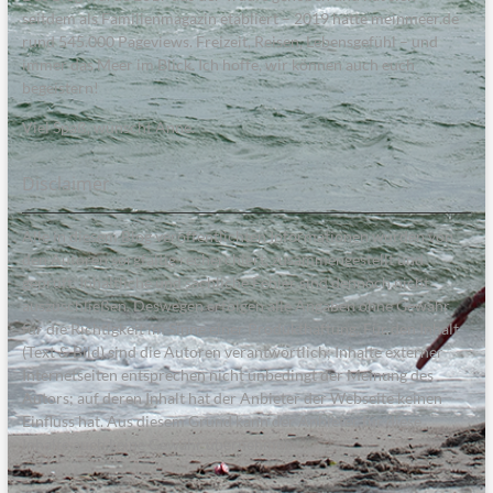
seitdem als Familienmagazin etabliert – 2019 hatte meinmeer.de
rund 545.000 Pageviews. Freizeit, Reisen, Lebensgefühl – und
immer das Meer im Blick. Ich hoffe, wir können auch euch
begeistern!
Viel Spaß, wünscht Anne.
Disclaimer
Alle in diesem Blog veröffentlichten Informationen wurden von
den Autoren sorgfältig recherchiert, zusammengestellt und
geprüft. Inhaltliche und sachliche Fehler sind dennoch nicht
auszuschließen. Deswegen erfolgen alle Angaben ohne Gewähr
für die Richtigkeit im Sinne einer Produkthaftung. Für den Inhalt
(Text & Bild) sind die Autoren verantwortlich; Inhalte externer
Internetseiten entsprechen nicht unbedingt der Meinung des
Autors; auf deren Inhalt hat der Anbieter der Webseite keinen
Einfluss hat. Aus diesem Grund kann der Anbieter für diese
Inhalte auch keine Gewähr übernehmen.