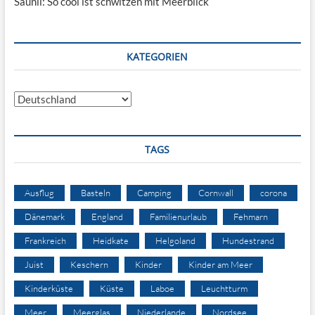
Saunli: So cool ist schwitzen mit Meerblick
KATEGORIEN
Kategorien
TAGS
Ausflug
Basteln
Camping
Cornwall
corona
Dänemark
England
Familienurlaub
Fehmarn
Frankreich
Heidkate
Helgoland
Hundestrand
Juist
Keschern
Kinder
Kinder am Meer
Kinderküste
Küste
Laboe
Leuchtturm
Meer
Meerglas
Niederlande
Nordsee