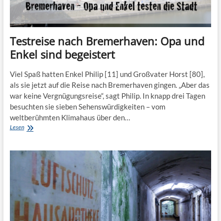
Testreise nach Bremerhaven: Opa und
Enkel sind begeistert
Viel Spaß hatten Enkel Philip [11] und Großvater Horst [80],
als sie jetzt auf die Reise nach Bremerhaven gingen. „Aber das
war keine Vergnügungsreise“, sagt Philip. In knapp drei Tagen
besuchten sie sieben Sehenswürdigkeiten – vom
weltberühmten Klimahaus über den…
Testreise
Lesen
nach
Bremerhaven:
Opa
und
Enkel
sind
begeistert