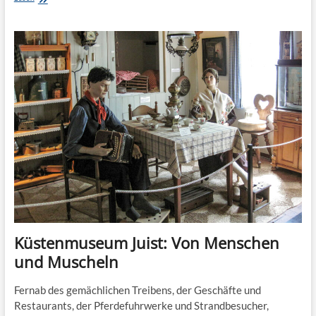
Glücksburg:
Ente
und
der
Mann
auf
dem
Klo
Küstenmuseum Juist: Von Menschen
und Muscheln
Fernab des gemächlichen Treibens, der Geschäfte und
Restaurants, der Pferdefuhrwerke und Strandbesucher,