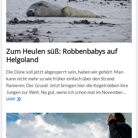
Zum Heulen süß: Robbenbabys auf
Helgoland
Die Düne soll jetzt abgesperrt sein, haben wir gehört. Man
kann nicht mehr so wie früher einfach über den Strand
flanieren. Der Grund: Jetzt bringen hier die Kegelrobben ihre
Jungen zur Welt. Na gut, wenn ich schon mal im November…
Zum
Lesen
Heulen
süß:
Robbenbabys
auf
Helgoland