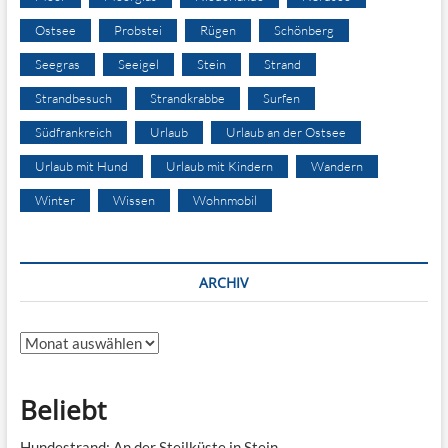
Ostsee
Probstei
Rügen
Schönberg
Seegras
Seeigel
Stein
Strand
Strandbesuch
Strandkrabbe
Surfen
Südfrankreich
Urlaub
Urlaub an der Ostsee
Urlaub mit Hund
Urlaub mit Kindern
Wandern
Winter
Wissen
Wohnmobil
ARCHIV
Archiv
Beliebt
Hundestrand: An der Steilküste in Stein