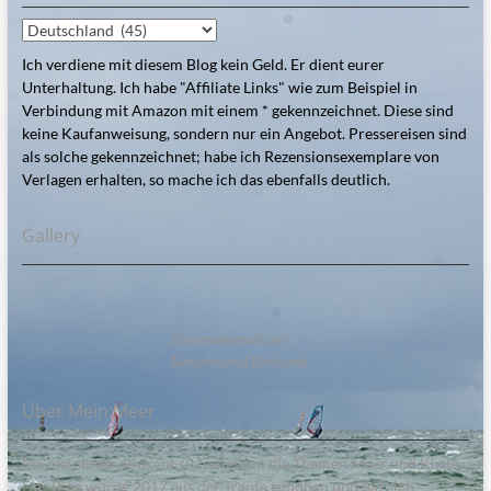
Kategorien
Ich verdiene mit diesem Blog kein Geld. Er dient eurer
Unterhaltung. Ich habe "Affiliate Links" wie zum Beispiel in
Verbindung mit Amazon mit einem * gekennzeichnet. Diese sind
keine Kaufanweisung, sondern nur ein Angebot. Pressereisen sind
als solche gekennzeichnet; habe ich Rezensionsexemplare von
Verlagen erhalten, so mache ich das ebenfalls deutlich.
Gallery
Steinesammeln am
Naturstrand Bottsand
Über Mein:Meer
Bei meinmeer.de dreht sich alles um die Themen Meer und Küste.
Das Blog wurde 2017 aus der Traufe gehoben und hat sich