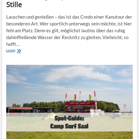
Stille
Lauschen und genießen – das ist das Credo einer Kanutour der
besonderen Art. Wer sportlich unterwegs sein möchte, ist hier
fehl am Platz. Denn es gilt, möglichst lautlos über das ruhig
dahinfließende Wasser der Recknitz zu gleiten. Vielleicht, so
hofft…
Paddeln
Lesen
auf
der
Recknitz:
Mecklenburg-
Vorpommern
in
aller
Stille