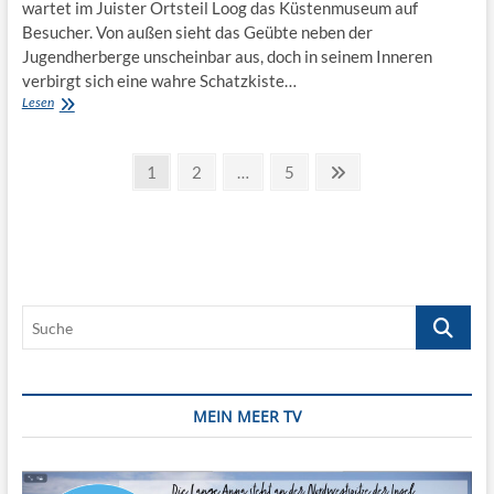
wartet im Juister Ortsteil Loog das Küstenmuseum auf
Besucher. Von außen sieht das Geübte neben der
Jugendherberge unscheinbar aus, doch in seinem Inneren
verbirgt sich eine wahre Schatzkiste…
Küstenmuseum
Lesen
Juist:
Von
Seitennummerierung
Menschen
Page
Page
Page
Next
1
2
…
5
und
page
der
Muscheln
Beiträge
Suche
MEIN MEER TV