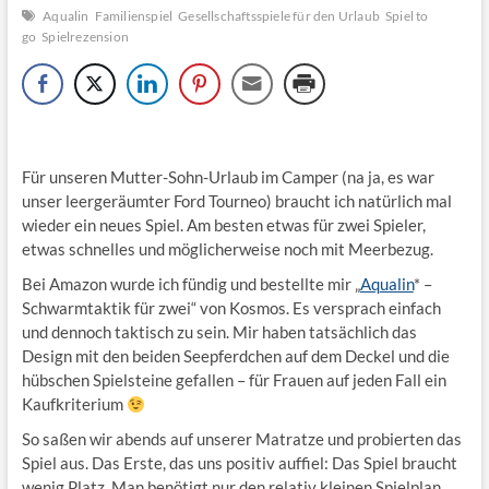
Aqualin
Familienspiel
Gesellschaftsspiele für den Urlaub
Spiel to
go
Spielrezension
Für unseren Mutter-Sohn-Urlaub im Camper (na ja, es war
unser leergeräumter Ford Tourneo) braucht ich natürlich mal
wieder ein neues Spiel. Am besten etwas für zwei Spieler,
etwas schnelles und möglicherweise noch mit Meerbezug.
Bei Amazon wurde ich fündig und bestellte mir „
Aqualin
* –
Schwarmtaktik für zwei“ von Kosmos. Es versprach einfach
und dennoch taktisch zu sein. Mir haben tatsächlich das
Design mit den beiden Seepferdchen auf dem Deckel und die
hübschen Spielsteine gefallen – für Frauen auf jeden Fall ein
Kaufkriterium
So saßen wir abends auf unserer Matratze und probierten das
Spiel aus. Das Erste, das uns positiv auffiel: Das Spiel braucht
wenig Platz. Man benötigt nur den relativ kleinen Spielplan