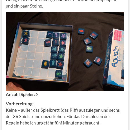
und ein paar Steine.
Anzahl Spieler:
2
Vorbereitung:
Keine – außer das Spielbrett (das Riff) auszulegen und sechs
der 36 Spielsteine umzudrehen. Für das Durchlesen der
Regeln habe ich ungefähr fünf Minuten gebraucht.