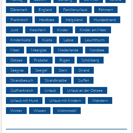
Dänemark
England
Familienurlaub
Fehmarn
Frankreich
Heidkate
Helgoland
Hundestrand
Juist
Keschern
Kinder
Kinder am Meer
Kinderküste
Küste
Laboe
Leuchtturm
Meer
Meerglas
Niederlande
Nordsee
Ostsee
Probstei
Rügen
Schönberg
Seegras
Seeigel
Stein
Strand
Strandbesuch
Strandkrabbe
Surfen
Südfrankreich
Urlaub
Urlaub an der Ostsee
Urlaub mit Hund
Urlaub mit Kindern
Wandern
Winter
Wissen
Wohnmobil