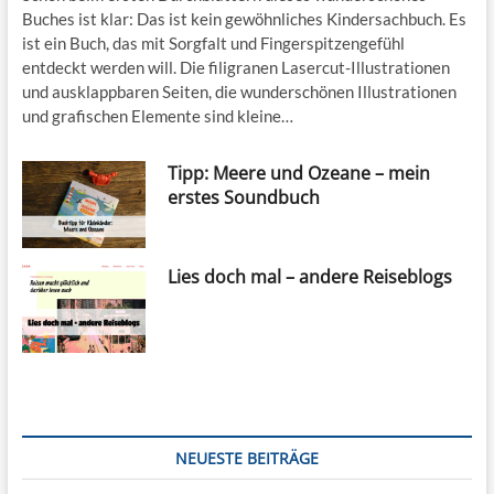
Buches ist klar: Das ist kein gewöhnliches Kindersachbuch. Es
ist ein Buch, das mit Sorgfalt und Fingerspitzengefühl
entdeckt werden will. Die filigranen Lasercut-Illustrationen
und ausklappbaren Seiten, die wunderschönen Illustrationen
und grafischen Elemente sind kleine…
Tipp: Meere und Ozeane – mein
erstes Soundbuch
Lies doch mal – andere Reiseblogs
NEUESTE BEITRÄGE