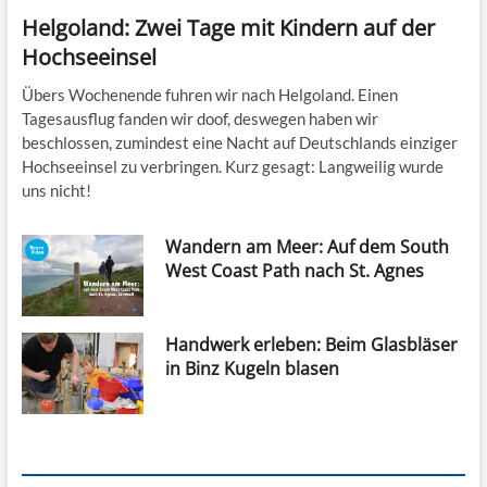
Helgoland: Zwei Tage mit Kindern auf der
Hochseeinsel
Übers Wochenende fuhren wir nach Helgoland. Einen
Tagesausflug fanden wir doof, deswegen haben wir
beschlossen, zumindest eine Nacht auf Deutschlands einziger
Hochseeinsel zu verbringen. Kurz gesagt: Langweilig wurde
uns nicht!
Wandern am Meer: Auf dem South
West Coast Path nach St. Agnes
Handwerk erleben: Beim Glasbläser
in Binz Kugeln blasen