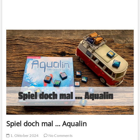
Spiel doch mal … Aqualin
1. Oktober 2024
No Comments