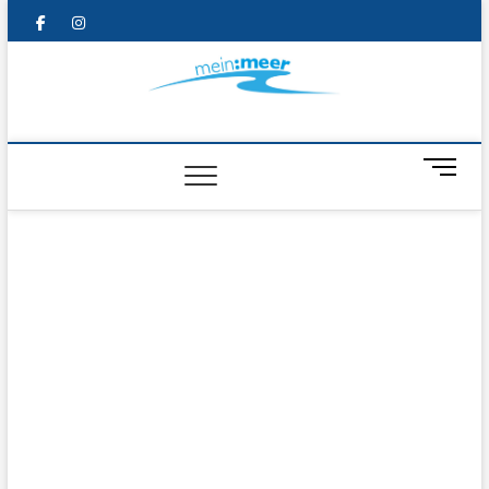
Skip
facebook
instagram
pinterest
to
content
Mein Meer – das
Familienmagazin
M
e
von der Küste
n
u
B
u
t
t
o
n