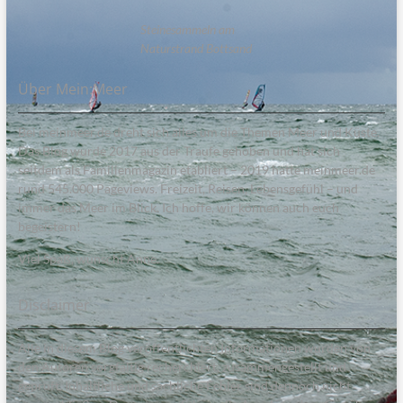
Steinesammeln am
Naturstrand Bottsand
Über Mein:Meer
Bei meinmeer.de dreht sich alles um die Themen Meer und Küste.
Das Blog wurde 2017 aus der Traufe gehoben und hat sich
seitdem als Familienmagazin etabliert – 2019 hatte meinmeer.de
rund 545.000 Pageviews. Freizeit, Reisen, Lebensgefühl – und
immer das Meer im Blick. Ich hoffe, wir können auch euch
begeistern!
Viel Spaß, wünscht Anne.
Disclaimer
Alle in diesem Blog veröffentlichten Informationen wurden von
den Autoren sorgfältig recherchiert, zusammengestellt und
geprüft. Inhaltliche und sachliche Fehler sind dennoch nicht