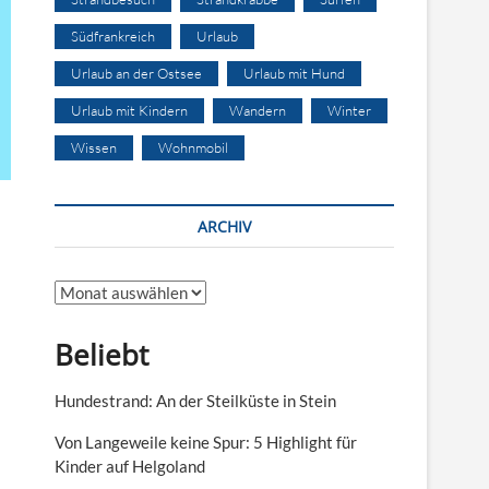
Südfrankreich
Urlaub
Urlaub an der Ostsee
Urlaub mit Hund
Urlaub mit Kindern
Wandern
Winter
Wissen
Wohnmobil
ARCHIV
Archiv
Beliebt
Hundestrand: An der Steilküste in Stein
Von Langeweile keine Spur: 5 Highlight für
Kinder auf Helgoland