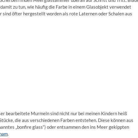
Scherben finden Meerglassammler überall auf Schritt und Tritt. Blau
as damit zu tun, wie häufig die Farbe in einem Glasobjekt verwendet
 sind öfter hergestellt worden als rote Laternen oder Schalen aus
ser bearbeitete Murmeln sind nicht nur bei meinen Kindern heiß
 Stücke, die aus verschiedenen Farben entstehen. Diese können aus
nntes „bonfire glass“) oder entsammen den ins Meer gekippten
ham
.