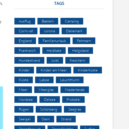
n.
TAGS
Ausflug
Basteln
Camping
e
Cornwall
corona
Dänemark
England
Familienurlaub
Fehmarn
Frankreich
Heidkate
Helgoland
Hundestrand
Juist
Keschern
Kinder
Kinder am Meer
Kinderküste
Küste
Laboe
Leuchtturm
Meer
Meerglas
Niederlande
Nordsee
Ostsee
Probstei
Rügen
Schönberg
Seegras
Seeigel
Stein
Strand
Strandbesuch
Strandkrabbe
Surfen