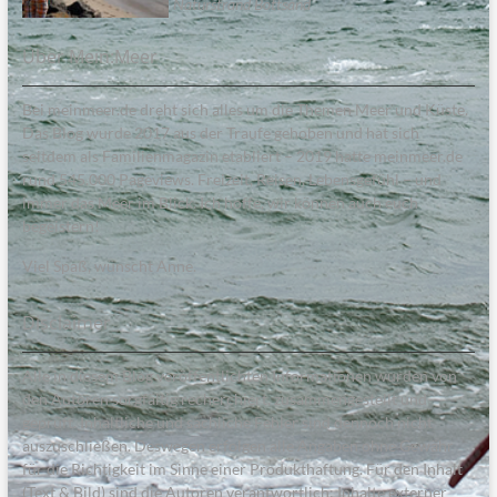
Naturstrand Bottsand
Über Mein:Meer
Bei meinmeer.de dreht sich alles um die Themen Meer und Küste.
Das Blog wurde 2017 aus der Traufe gehoben und hat sich
seitdem als Familienmagazin etabliert – 2019 hatte meinmeer.de
rund 545.000 Pageviews. Freizeit, Reisen, Lebensgefühl – und
immer das Meer im Blick. Ich hoffe, wir können auch euch
begeistern!
Viel Spaß, wünscht Anne.
Disclaimer
Alle in diesem Blog veröffentlichten Informationen wurden von
den Autoren sorgfältig recherchiert, zusammengestellt und
geprüft. Inhaltliche und sachliche Fehler sind dennoch nicht
auszuschließen. Deswegen erfolgen alle Angaben ohne Gewähr
für die Richtigkeit im Sinne einer Produkthaftung. Für den Inhalt
(Text & Bild) sind die Autoren verantwortlich; Inhalte externer