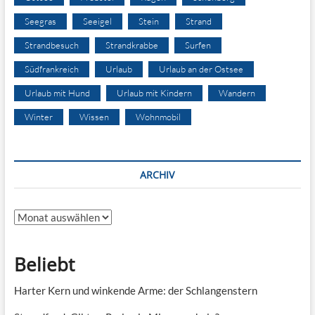
Seegras
Seeigel
Stein
Strand
Strandbesuch
Strandkrabbe
Surfen
Südfrankreich
Urlaub
Urlaub an der Ostsee
Urlaub mit Hund
Urlaub mit Kindern
Wandern
Winter
Wissen
Wohnmobil
ARCHIV
Archiv
Beliebt
Harter Kern und winkende Arme: der Schlangenstern