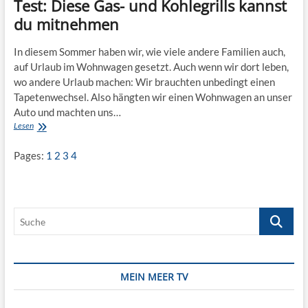
Test: Diese Gas- und Kohlegrills kannst
du mitnehmen
In diesem Sommer haben wir, wie viele andere Familien auch,
auf Urlaub im Wohnwagen gesetzt. Auch wenn wir dort leben,
wo andere Urlaub machen: Wir brauchten unbedingt einen
Tapetenwechsel. Also hängten wir einen Wohnwagen an unser
Auto und machten uns…
Test:
Lesen
Diese
Gas-
Pages:
1
2
3
4
und
Kohlegrills
kannst
du
mitnehmen
Suche
MEIN MEER TV