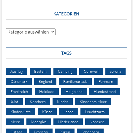
KATEGORIEN
Kategorien
TAGS
Ausflug
Basteln
Camping
Cornwall
corona
Dänemark
England
Familienurlaub
Fehmarn
Frankreich
Heidkate
Helgoland
Hundestrand
Juist
Keschern
Kinder
Kinder am Meer
Kinderküste
Küste
Laboe
Leuchtturm
Meer
Meerglas
Niederlande
Nordsee
Ostsee
Probstei
Rügen
Schönberg