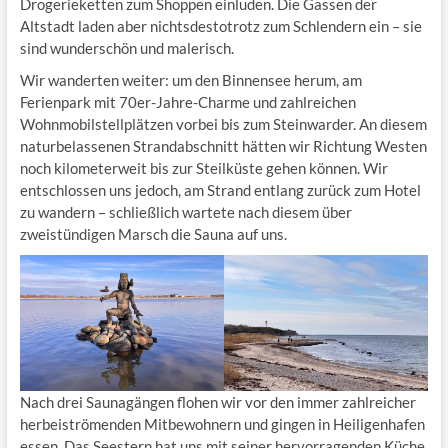
Drogerieketten zum Shoppen einluden. Die Gassen der
Altstadt laden aber nichtsdestotrotz zum Schlendern ein – sie
sind wunderschön und malerisch.
Wir wanderten weiter: um den Binnensee herum, am
Ferienpark mit 70er-Jahre-Charme und zahlreichen
Wohnmobilstellplätzen vorbei bis zum Steinwarder. An diesem
naturbelassenen Strandabschnitt hätten wir Richtung Westen
noch kilometerweit bis zur Steilküste gehen können. Wir
entschlossen uns jedoch, am Strand entlang zurück zum Hotel
zu wandern – schließlich wartete nach diesem über
zweistündigen Marsch die Sauna auf uns.
Nach drei Saunagängen flohen wir vor den immer zahlreicher
herbeiströmenden Mitbewohnern und gingen in Heiligenhafen
essen. Das Seestern hat uns mit seiner hervorragenden Küche