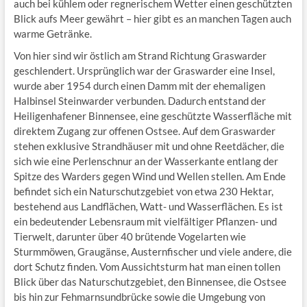
auch bei kühlem oder regnerischem Wetter einen geschützten
Blick aufs Meer gewährt – hier gibt es an manchen Tagen auch
warme Getränke.
Von hier sind wir östlich am Strand Richtung Graswarder
geschlendert. Ursprünglich war der Graswarder eine Insel,
wurde aber 1954 durch einen Damm mit der ehemaligen
Halbinsel Steinwarder verbunden. Dadurch entstand der
Heiligenhafener Binnensee, eine geschützte Wasserfläche mit
direktem Zugang zur offenen Ostsee. Auf dem Graswarder
stehen exklusive Strandhäuser mit und ohne Reetdächer, die
sich wie eine Perlenschnur an der Wasserkante entlang der
Spitze des Warders gegen Wind und Wellen stellen. Am Ende
befindet sich ein Naturschutzgebiet von etwa 230 Hektar,
bestehend aus Landflächen, Watt- und Wasserflächen. Es ist
ein bedeutender Lebensraum mit vielfältiger Pflanzen- und
Tierwelt, darunter über 40 brütende Vogelarten wie
Sturmmöwen, Graugänse, Austernfischer und viele andere, die
dort Schutz finden. Vom Aussichtsturm hat man einen tollen
Blick über das Naturschutzgebiet, den Binnensee, die Ostsee
bis hin zur Fehmarnsundbrücke sowie die Umgebung von