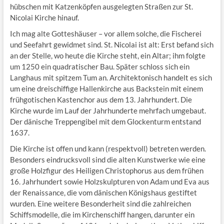
hübschen mit Katzenköpfen ausgelegten Straßen zur St.
Nicolai Kirche hinauf.
Ich mag alte Gotteshäuser – vor allem solche, die Fischerei
und Seefahrt gewidmet sind. St. Nicolai ist alt: Erst befand sich
an der Stelle, wo heute die Kirche steht, ein Altar; ihm folgte
um 1250 ein quadratischer Bau. Später schloss sich ein
Langhaus mit spitzem Tum an. Architektonisch handelt es sich
um eine dreischiffige Hallenkirche aus Backstein mit einem
frühgotischen Kastenchor aus dem 13. Jahrhundert. Die
Kirche wurde im Lauf der Jahrhunderte mehrfach umgebaut.
Der dänische Treppengibel mit dem Glockenturm entstand
1637.
Die Kirche ist offen und kann (respektvoll) betreten werden.
Besonders eindrucksvoll sind die alten Kunstwerke wie eine
große Holzfigur des Heiligen Christophorus aus dem frühen
16. Jahrhundert sowie Holzskulpturen von Adam und Eva aus
der Renaissance, die vom dänischen Königshaus gestiftet
wurden. Eine weitere Besonderheit sind die zahlreichen
Schiffsmodelle, die im Kirchenschiff hangen, darunter ein