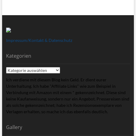
Impressum/Kontakt & Datenschutz
Kategorien
Kategorien
Ich verdiene mit diesem Blog kein Geld. Er dient eurer
Unterhaltung. Ich habe "Affiliate Links" wie zum Beispiel in
Verbindung mit Amazon mit einem * gekennzeichnet. Diese sind
keine Kaufanweisung, sondern nur ein Angebot. Pressereisen sind
als solche gekennzeichnet; habe ich Rezensionsexemplare von
Verlagen erhalten, so mache ich das ebenfalls deutlich.
Gallery