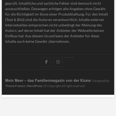
geprüft. Inhaltliche und sachliche Fehler sind dennoch nicht
auszuschließen. Deswegen erfolgen alle Angaben ohne Gewähr
für die Richtigkeit im Sinne einer Produkthaftung. Für den Inhalt
(Text & Bild) sind die Autoren verantwortlich; Inhalte externer
Internetseiten entsprechen nicht unbedingt der Meinung des
Autors; auf deren Inhalt hat der Anbieter der Webseite keinen
Einfluss hat. Aus diesem Grund kann der Anbieter für diese
Inhalte auch keine Gewähr übernehmen.
facebook
instagram
pinterest
Mein Meer – das Familienmagazin von der Küste
| Designed by:
Theme Freesia
|
WordPress
| © Copyright All right reserved