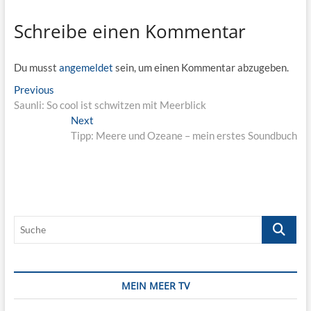
Schreibe einen Kommentar
Du musst
angemeldet
sein, um einen Kommentar abzugeben.
Beitragsnavigation
Previous
Previous
post:
Saunli: So cool ist schwitzen mit Meerblick
Next
Next
post:
Tipp: Meere und Ozeane – mein erstes Soundbuch
Suche
MEIN MEER TV