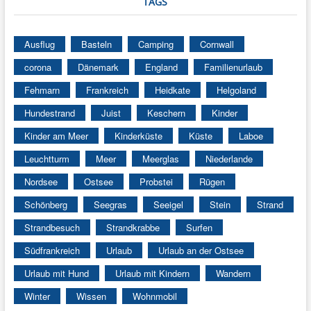
TAGS
Ausflug
Basteln
Camping
Cornwall
corona
Dänemark
England
Familienurlaub
Fehmarn
Frankreich
Heidkate
Helgoland
Hundestrand
Juist
Keschern
Kinder
Kinder am Meer
Kinderküste
Küste
Laboe
Leuchtturm
Meer
Meerglas
Niederlande
Nordsee
Ostsee
Probstei
Rügen
Schönberg
Seegras
Seeigel
Stein
Strand
Strandbesuch
Strandkrabbe
Surfen
Südfrankreich
Urlaub
Urlaub an der Ostsee
Urlaub mit Hund
Urlaub mit Kindern
Wandern
Winter
Wissen
Wohnmobil