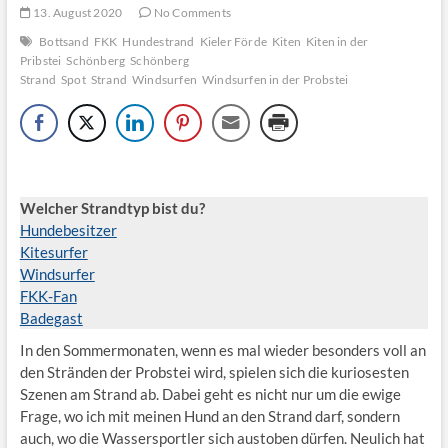
13. August 2020
No Comments
Bottsand
FKK
Hundestrand
Kieler Förde
Kiten
Kiten in der
Pribstei
Schönberg
Schönberg
Strand
Spot
Strand
Windsurfen
Windsurfen in der Probstei
Welcher Strandtyp bist du?
Hundebesitzer
Kitesurfer
Windsurfer
FKK-
Fan
Badegast
In den Sommermonaten, wenn es mal wieder besonders voll an
den Stränden der Probstei wird, spielen sich die kuriosesten
Szenen am Strand ab. Dabei geht es nicht nur um die ewige
Frage, wo ich mit meinen Hund an den Strand darf, sondern
auch, wo die Wassersportler sich austoben dürfen. Neulich hat