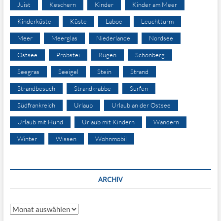
Juist
Keschern
Kinder
Kinder am Meer
Kinderküste
Küste
Laboe
Leuchtturm
Meer
Meerglas
Niederlande
Nordsee
Ostsee
Probstei
Rügen
Schönberg
Seegras
Seeigel
Stein
Strand
Strandbesuch
Strandkrabbe
Surfen
Südfrankreich
Urlaub
Urlaub an der Ostsee
Urlaub mit Hund
Urlaub mit Kindern
Wandern
Winter
Wissen
Wohnmobil
ARCHIV
Archiv