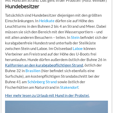
Mit Hund am Strand: Das geht in der Probstei! (Foto: Wimber)
Hundebesitzer
Tatsächlich sind Hundebesitzer diejenigen mit den größten
Einschränkungen. In
Heidkate
dürfen sie auf Höhe des
Leuchtturms in den Buhnen 2 bis 4 an Strand und Meer. Dabei
müssen sie sich den Bereich mit den Wassersportlern – und
mit allen anderen Besuchern – teilen. In
Stein
befindet sich der
kurabgabenfreie Hundestrand unterhalb der Steilküste
zwischen Stein und Laboe. Im Ostseebad
Laboe
können
Vierbeiner am Freistrand auf der Höhe des U-Boots frei
herumlaufen. Hunde dürfen außerdem östlich der Buhne 26 in
Kalifornien an den kurabgabepflichtigen Strand
, östlich der
Buhne 32 in
Brasilien
(hier befindet sich ebenfalls eine
Surfschule), am kostenpflichtigen Strandabschnitt bei der
Buhne 41 am
Schönberg Strand
sowie östlich der
Fischerhütten am Naturstrand in
Stakendorf
.
Hier mehr lesen zu Urlaub mit Hund in der Probstei.