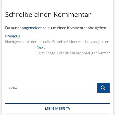
Schreibe einen Kommentar
Du musst
angemeldet
sein, um einen Kommentar abzugeben.
Beitragsnavigation
Previous
Previous
post:
Nachgeschaut: der aktuelle Stand bei Meeresschutzprojekten
Next
Next
post:
Gute Frage: Bist du ein nachhaltiger Surfer?
Suche
MEIN MEER TV