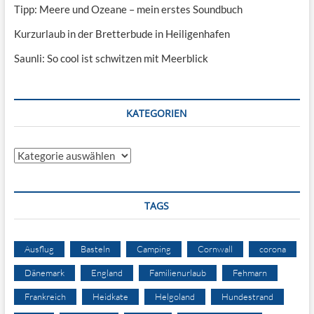
Tipp: Meere und Ozeane – mein erstes Soundbuch
Kurzurlaub in der Bretterbude in Heiligenhafen
Saunli: So cool ist schwitzen mit Meerblick
KATEGORIEN
Kategorien
TAGS
Ausflug
Basteln
Camping
Cornwall
corona
Dänemark
England
Familienurlaub
Fehmarn
Frankreich
Heidkate
Helgoland
Hundestrand