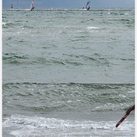
Über Mein:Meer
Bei meinmeer.de dreht sich alles um die Themen Meer und Küste.
Das Blog wurde 2017 aus der Traufe gehoben und hat sich
seitdem als Familienmagazin etabliert – 2019 hatte meinmeer.de
rund 545.000 Pageviews. Freizeit, Reisen, Lebensgefühl – und
immer das Meer im Blick. Ich hoffe, wir können auch euch
begeistern!
Viel Spaß, wünscht Anne.
Disclaimer
Alle in diesem Blog veröffentlichten Informationen wurden von
den Autoren sorgfältig recherchiert, zusammengestellt und
geprüft. Inhaltliche und sachliche Fehler sind dennoch nicht
auszuschließen. Deswegen erfolgen alle Angaben ohne Gewähr
für die Richtigkeit im Sinne einer Produkthaftung. Für den Inhalt
(Text & Bild) sind die Autoren verantwortlich; Inhalte externer
Internetseiten entsprechen nicht unbedingt der Meinung des
Autors; auf deren Inhalt hat der Anbieter der Webseite keinen