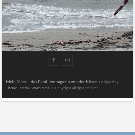
für die Richtigkeit im Sinne einer Produkthaftung. Für den Inhalt
(Text & Bild) sind die Autoren verantwortlich; Inhalte externer
Internetseiten entsprechen nicht unbedingt der Meinung des
Autors; auf deren Inhalt hat der Anbieter der Webseite keinen
Einfluss hat. Aus diesem Grund kann der Anbieter für diese
Inhalte auch keine Gewähr übernehmen.
facebook
instagram
pinterest
Mein Meer – das Familienmagazin von der Küste
| Designed by:
Theme Freesia
|
WordPress
| © Copyright All right reserved