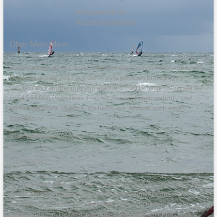
Steinesammeln am
Naturstrand Bottsand
Über Mein:Meer
Bei meinmeer.de dreht sich alles um die Themen Meer und Küste.
Das Blog wurde 2017 aus der Traufe gehoben und hat sich
seitdem als Familienmagazin etabliert – 2019 hatte meinmeer.de
rund 545.000 Pageviews. Freizeit, Reisen, Lebensgefühl – und
immer das Meer im Blick. Ich hoffe, wir können auch euch
begeistern!
Viel Spaß, wünscht Anne.
Disclaimer
Alle in diesem Blog veröffentlichten Informationen wurden von
den Autoren sorgfältig recherchiert, zusammengestellt und
geprüft. Inhaltliche und sachliche Fehler sind dennoch nicht
auszuschließen. Deswegen erfolgen alle Angaben ohne Gewähr