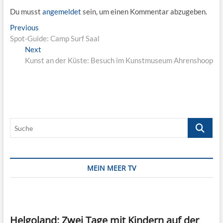
Du musst
angemeldet
sein, um einen Kommentar abzugeben.
Beitragsnavigation
Previous
Previous
post:
Spot-Guide: Camp Surf Saal
Next
Next
post:
Kunst an der Küste: Besuch im Kunstmuseum Ahrenshoop
Suche
MEIN MEER TV
Helgoland: Zwei Tage mit Kindern auf der