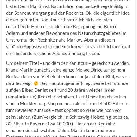
Liste. Denn Martin ist Naturführer und paddelt regelmäßig in
den Sonnenuntergang auf der Recknitz. Ok, die eigentlich Idee
dieser geführten Kanutour ist natürlich nicht der sich
rotfärbende Himmel, sondern die Begegnung mit Bibern,
Adlern und anderen Bewohnern des Naturschutzgebietes im
Urstromtal der Recknitz nahe Marlow. Aber an diesem
schönen Augustwochenende dürfen wir uns sicherlich auch auf
eine besonders schöne Abendstimmung freuen.
Um seinem Titel – und dem der Kanutour – gerecht zu werden,
kramt Martin zunächst eine ganze Menge Dinge auf seinem
Rucksack hervor. Vielleicht erkennt ihr ja auf dem Bild, was er
da alles zeigt
Das Hauptaugenmerk legt seine Lehrstunde
auf den Biber. Der ist seit rund 20 Jahren wieder in der
(renaturierten) Recknitz heimisch. Laut Umweltministerium
sind in Mecklenburg-Vorpommern aktuell rund 4.500 Biber in
fünf Revieren zuhause – fast doppelt so viele wie noch vor
zehn Jahren. (Zum Vergleich: In Schleswig-Holstein gibt es ca.
30 Biber, in Bayern etwa 40.000.) Hier an der Recknitz
scheinen sie sich wohl zu fühlen. Martin kennt mehrere