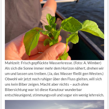
Mahlzeit: Frisch gepflückte Wasserkresse. (Foto: A. Wimber)
Als sich die Sonne immer mehr dem Horizon nähert, drehen wir
um und lassen uns treiben. (Ja, das Wasser fließt gen Westen.)
Obwohl wir jetzt noch ruhiger über den Fluss gleiten, will sich
uns kein Biber zeigen. Macht aber nichts – auch ohne
Bibersichtung war ist diese Kanutour wunderbar
entschleunigend, stimmungsvoll und sogar ein wenig lehrreich.