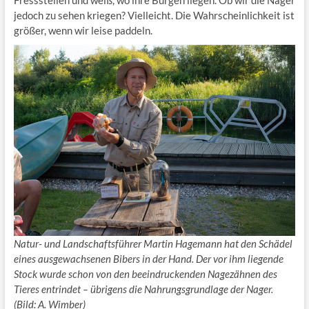
Fressstellen und weiß, wo ihre Burgen liegen. Ob wir die Nager
jedoch zu sehen kriegen? Vielleicht. Die Wahrscheinlichkeit ist
größer, wenn wir leise paddeln.
Natur- und Landschaftsführer Martin Hagemann hat den Schädel
eines ausgewachsenen Bibers in der Hand. Der vor ihm liegende
Stock wurde schon von den beeindruckenden Nagezähnen des
Tieres entrindet – übrigens die Nahrungsgrundlage der Nager.
(Bild: A. Wimber)