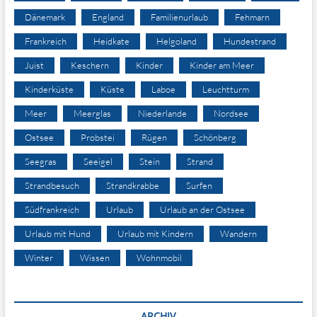
Dänemark
England
Familienurlaub
Fehmarn
Frankreich
Heidkate
Helgoland
Hundestrand
Juist
Keschern
Kinder
Kinder am Meer
Kinderküste
Küste
Laboe
Leuchtturm
Meer
Meerglas
Niederlande
Nordsee
Ostsee
Probstei
Rügen
Schönberg
Seegras
Seeigel
Stein
Strand
Strandbesuch
Strandkrabbe
Surfen
Südfrankreich
Urlaub
Urlaub an der Ostsee
Urlaub mit Hund
Urlaub mit Kindern
Wandern
Winter
Wissen
Wohnmobil
ARCHIV