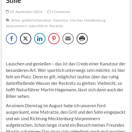
Stille
25. September 2024
1 Comment
Biber
geführte Kanutour
Kanutour
Marlow
Mecklenburg-
Vorpommern
naturführer
Recknitz
Lauschen und genießen – das ist das Credo einer Kanutour der
besonderen Art. Wer sportlich unterwegs sein möchte, ist hier
fehl am Platz. Denn es gilt, möglichst lautlos über das ruhig
dahinfließende Wasser der Recknitz zu gleiten. Vielleicht, so
hofft Naturführer Martin Hagemann, lässt sich dann auch der
Biber sehen.
An einem Dienstag im August habe ich unseren Ford
ausgeräumt, eine Matratze, den Grill und den Sohn eingepackt
und wir sind Richtung Mecklenburg-Vorpommern
aufgebrochen. Schon lange stand ein Besuch meines Freundes
Martin auf meiner Das-muss-ich-unbedingt-noch-mal-machen-