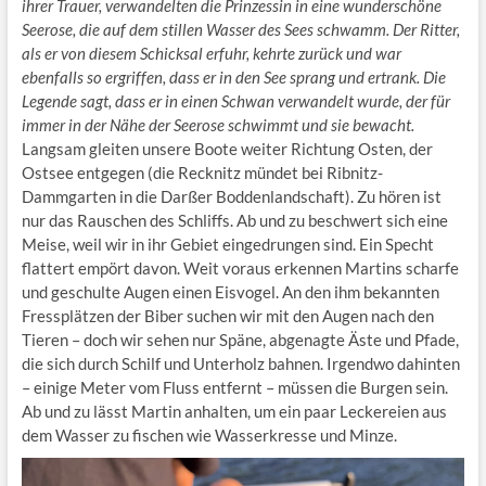
ihrer Trauer, verwandelten die Prinzessin in eine wunderschöne
Seerose, die auf dem stillen Wasser des Sees schwamm. Der Ritter,
als er von diesem Schicksal erfuhr, kehrte zurück und war
ebenfalls so ergriffen, dass er in den See sprang und ertrank. Die
Legende sagt, dass er in einen Schwan verwandelt wurde, der für
immer in der Nähe der Seerose schwimmt und sie bewacht.
Langsam gleiten unsere Boote weiter Richtung Osten, der
Ostsee entgegen (die Recknitz mündet bei Ribnitz-
Dammgarten in die Darßer Boddenlandschaft). Zu hören ist
nur das Rauschen des Schliffs. Ab und zu beschwert sich eine
Meise, weil wir in ihr Gebiet eingedrungen sind. Ein Specht
flattert empört davon. Weit voraus erkennen Martins scharfe
und geschulte Augen einen Eisvogel. An den ihm bekannten
Fressplätzen der Biber suchen wir mit den Augen nach den
Tieren – doch wir sehen nur Späne, abgenagte Äste und Pfade,
die sich durch Schilf und Unterholz bahnen. Irgendwo dahinten
– einige Meter vom Fluss entfernt – müssen die Burgen sein.
Ab und zu lässt Martin anhalten, um ein paar Leckereien aus
dem Wasser zu fischen wie Wasserkresse und Minze.