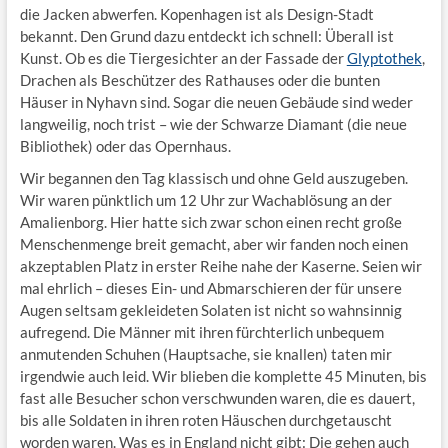
die Jacken abwerfen. Kopenhagen ist als Design-Stadt
bekannt. Den Grund dazu entdeckt ich schnell: Überall ist
Kunst. Ob es die Tiergesichter an der Fassade der
Glyptothek
,
Drachen als Beschützer des Rathauses oder die bunten
Häuser in Nyhavn sind. Sogar die neuen Gebäude sind weder
langweilig, noch trist – wie der Schwarze Diamant (die neue
Bibliothek) oder das Opernhaus.
Wir begannen den Tag klassisch und ohne Geld auszugeben.
Wir waren pünktlich um 12 Uhr zur Wachablösung an der
Amalienborg. Hier hatte sich zwar schon einen recht große
Menschenmenge breit gemacht, aber wir fanden noch einen
akzeptablen Platz in erster Reihe nahe der Kaserne. Seien wir
mal ehrlich – dieses Ein- und Abmarschieren der für unsere
Augen seltsam gekleideten Solaten ist nicht so wahnsinnig
aufregend. Die Männer mit ihren fürchterlich unbequem
anmutenden Schuhen (Hauptsache, sie knallen) taten mir
irgendwie auch leid. Wir blieben die komplette 45 Minuten, bis
fast alle Besucher schon verschwunden waren, die es dauert,
bis alle Soldaten in ihren roten Häuschen durchgetauscht
worden waren. Was es in England nicht gibt: Die gehen auch