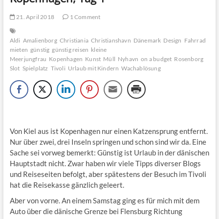
21. April 2018
1 Comment
Aldi
Amalienborg
Christiania
Christianshavn
Dänemark
Design
Fahrrad
mieten
günstig
günstig reisen
kleine
Meerjungfrau
Kopenhagen
Kunst
Müll
Nyhavn
on a budget
Rosenborg
Slot
Spielplatz
Tivoli
Urlaub mit Kindern
Wachablösung
Von Kiel aus ist Kopenhagen nur einen Katzensprung entfernt.
Nur über zwei, drei Inseln springen und schon sind wir da. Eine
Sache sei vorweg bemerkt: Günstig ist Urlaub in der dänischen
Hauptstadt nicht. Zwar haben wir viele Tipps diverser Blogs
und Reiseseiten befolgt, aber spätestens der Besuch im Tivoli
hat die Reisekasse gänzlich geleert.
Aber von vorne. An einem Samstag ging es für mich mit dem
Auto über die dänische Grenze bei Flensburg Richtung