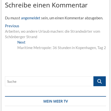
Schreibe einen Kommentar
Du musst
angemeldet
sein, um einen Kommentar abzugeben.
Beitragsnavigation
Previous
Previous
post:
Arbeiten, wo andere Urlaub machen: die Strandwärter vom
Schönberger Strand
Next
Next
post:
Maritime Metropole: 36 Stunden in Kopenhagen, Tag 2
Suche
MEIN MEER TV