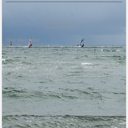
Steinesammeln am
Naturstrand Bottsand
Über Mein:Meer
Bei meinmeer.de dreht sich alles um die Themen Meer und Küste.
Das Blog wurde 2017 aus der Traufe gehoben und hat sich
seitdem als Familienmagazin etabliert – 2019 hatte meinmeer.de
rund 545.000 Pageviews. Freizeit, Reisen, Lebensgefühl – und
immer das Meer im Blick. Ich hoffe, wir können auch euch
begeistern!
Viel Spaß, wünscht Anne.
Disclaimer
Alle in diesem Blog veröffentlichten Informationen wurden von