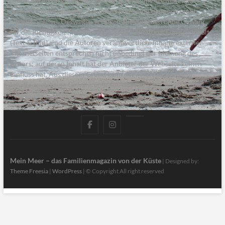
den Autoren sorgfältig recherchiert, zusammengestellt und
geprüft. Inhaltliche und sachliche Fehler sind dennoch nicht
auszuschließen. Deswegen erfolgen alle Angaben ohne Gewähr
für die Richtigkeit im Sinne einer Produkthaftung. Für den Inhalt
(Text & Bild) sind die Autoren verantwortlich; Inhalte externer
Internetseiten entsprechen nicht unbedingt der Meinung des
Autors; auf deren Inhalt hat der Anbieter der Webseite keinen
Einfluss hat. Aus diesem Grund kann der Anbieter für diese
Inhalte auch keine Gewähr übernehmen.
facebook
instagram
pinterest
Mein Meer – das Familienmagazin von der Küste
| Designed by:
Theme Freesia
|
WordPress
| © Copyright All right reserved