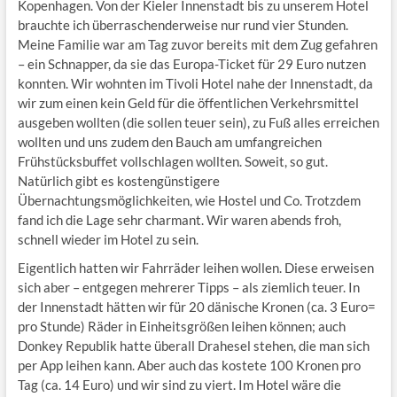
Kopenhagen. Von der Kieler Innenstadt bis zu unserem Hotel
brauchte ich überraschenderweise nur rund vier Stunden.
Meine Familie war am Tag zuvor bereits mit dem Zug gefahren
– ein Schnapper, da sie das Europa-Ticket für 29 Euro nutzen
konnten. Wir wohnten im Tivoli Hotel nahe der Innenstadt, da
wir zum einen kein Geld für die öffentlichen Verkehrsmittel
ausgeben wollten (die sollen teuer sein), zu Fuß alles erreichen
wollten und uns zudem den Bauch am umfangreichen
Frühstücksbuffet vollschlagen wollten. Soweit, so gut.
Natürlich gibt es kostengünstigere
Übernachtungsmöglichkeiten, wie Hostel und Co. Trotzdem
fand ich die Lage sehr charmant. Wir waren abends froh,
schnell wieder im Hotel zu sein.
Eigentlich hatten wir Fahrräder leihen wollen. Diese erweisen
sich aber – entgegen mehrerer Tipps – als ziemlich teuer. In
der Innenstadt hätten wir für 20 dänische Kronen (ca. 3 Euro=
pro Stunde) Räder in Einheitsgrößen leihen können; auch
Donkey Republik hatte überall Drahesel stehen, die man sich
per App leihen kann. Aber auch das kostete 100 Kronen pro
Tag (ca. 14 Euro) und wir sind zu viert. Im Hotel wäre die