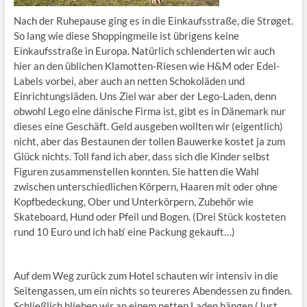
Nach der Ruhepause ging es in die Einkaufsstraße, die
Strøget.
So lang wie diese Shoppingmeile ist übrigens keine
Einkaufsstraße in Europa. Natürlich schlenderten wir auch
hier an den üblichen Klamotten-Riesen wie H&M oder Edel-
Labels vorbei, aber auch an netten Schokoläden und
Einrichtungsläden. Uns Ziel war aber der Lego-Laden, denn
obwohl Lego eine dänische Firma ist, gibt es in Dänemark nur
dieses eine Geschäft. Geld ausgeben wollten wir (eigentlich)
nicht, aber das Bestaunen der tollen Bauwerke kostet ja zum
Glück nichts. Toll fand ich aber, dass sich die Kinder selbst
Figuren zusammenstellen konnten. Sie hatten die Wahl
zwischen unterschiedlichen Körpern, Haaren mit oder ohne
Kopfbedeckung, Ober und Unterkörpern, Zubehör wie
Skateboard, Hund oder Pfeil und Bogen. (Drei Stück kosteten
rund 10 Euro und ich hab‘ eine Packung gekauft…)
Auf dem Weg zurück zum Hotel schauten wir intensiv in die
Seitengassen, um ein nichts so teureres Abendessen zu finden.
Schließlich blieben wir an einem netten Laden hängen (Just