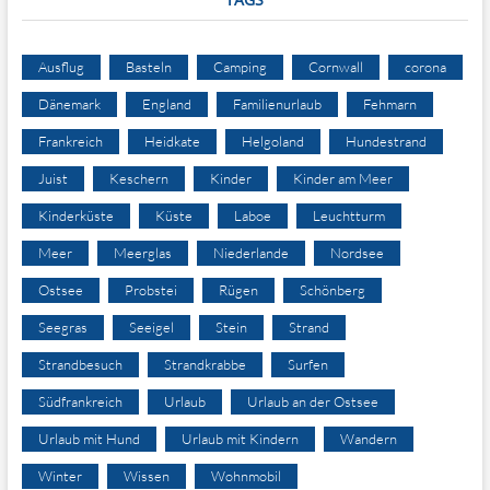
Ausflug
Basteln
Camping
Cornwall
corona
Dänemark
England
Familienurlaub
Fehmarn
Frankreich
Heidkate
Helgoland
Hundestrand
Juist
Keschern
Kinder
Kinder am Meer
Kinderküste
Küste
Laboe
Leuchtturm
Meer
Meerglas
Niederlande
Nordsee
Ostsee
Probstei
Rügen
Schönberg
Seegras
Seeigel
Stein
Strand
Strandbesuch
Strandkrabbe
Surfen
Südfrankreich
Urlaub
Urlaub an der Ostsee
Urlaub mit Hund
Urlaub mit Kindern
Wandern
Winter
Wissen
Wohnmobil