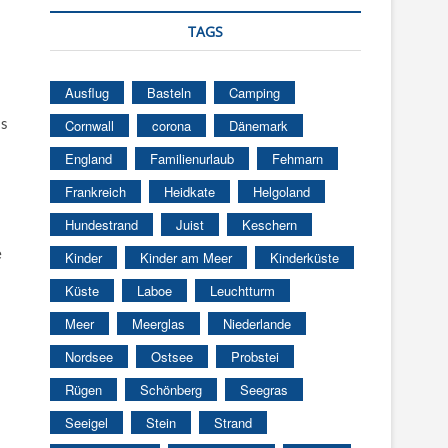
TAGS
Ausflug
Basteln
Camping
is
Cornwall
corona
Dänemark
England
Familienurlaub
Fehmarn
Frankreich
Heidkate
Helgoland
Hundestrand
Juist
Keschern
e
Kinder
Kinder am Meer
Kinderküste
Küste
Laboe
Leuchtturm
Meer
Meerglas
Niederlande
Nordsee
Ostsee
Probstei
Rügen
Schönberg
Seegras
Seeigel
Stein
Strand