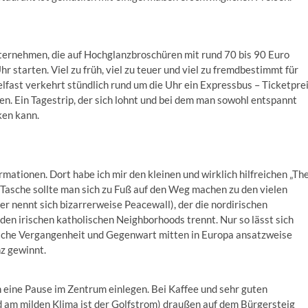
nternehmen, die auf Hochglanzbroschüren mit rund 70 bis 90 Euro
starten. Viel zu früh, viel zu teuer und viel zu fremdbestimmt für
elfast verkehrt stündlich rund um die Uhr ein Expressbus – Ticketpre
en. Ein Tagestrip, der sich lohnt und bei dem man sowohl entspannt
ken kann.
ormationen. Dort habe ich mir den kleinen und wirklich hilfreichen „Th
 Tasche sollte man sich zu Fuß auf den Weg machen zu den vielen
 nennt sich bizarrerweise Peacewall), der die nordirischen
den irischen katholischen Neighborhoods trennt. Nur so lässt sich
hnliche Vergangenheit und Gegenwart mitten in Europa ansatzweise
nz gewinnt.
n eine Pause im Zentrum einlegen. Bei Kaffee und sehr guten
 am milden Klima ist der Golfstrom) draußen auf dem Bürgersteig