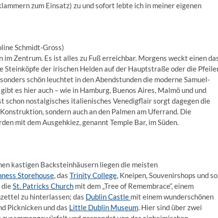
ammern zum Einsatz) zu und sofort lebte ich in meiner eigenen
roline Schmidt-Gross)
 im Zentrum. Es ist alles zu Fuß erreichbar. Morgens weckt einen da
e Steinköpfe der irischen Helden auf der Hauptstraße oder die Pfeile
 Besonders schön leuchtet in den Abendstunden die moderne Samuel-
 gibt es hier auch – wie in Hamburg, Buenos Aires, Malmö und und
t schon nostalgisches italienisches Venedigflair sorgt dagegen die
er Konstruktion, sondern auch an den Palmen am Uferrand. Die
den mit dem Ausgehkiez, genannt Temple Bar, im Süden.
chen kastigen Backsteinhäusern liegen die meisten
nness Storehouse
, das
Trinity College
, Kneipen, Souvenirshops und so
: die
St. Patricks Church
mit dem „Tree of Remembrace“, einem
ettel zu hinterlassen; das
Dublin Castle
mit einem wunderschönen
nd Picknicken und das
Little Dublin Museum
. Hier sind über zwei