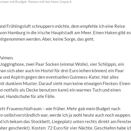
eisen mit Budget
Reisen mit leichtem Gepäck
nd Frühlingsluft schnuppern möchte, dem empfehle ich eine Reise
r von Hamburg in die irische Hauptstadt am Meer. Einen Haken gibt es
 mitgenommen werden. Aber, keine Sorge, das geht.
 Palmen.
Jogginghose, zwei Paar Socken (einmal Wolle), vier Schlüppis, ein
an sich aber auch im Hostel für drei Euro leihen können) ein Paar
ta und Aspirin gegen den eventuellen Guinness-Kater. Hat alles
e mit dunklem Muster. Darauf sieht man keine etwaigen Flecken. Einen
man notfalls als Decke benutzen kann) ein warmes Tuch und einen
, Handschuhe für alle Fälle.
ett-Frauenschlafraum – wie früher. Mehr gab mein Budget nach
en selbstverständlich war, werde ich ja wohl heute auch noch wuppen.
d ich bekam das Stockbett, Liegeplatz unten rechts direkt am Fenste
er geschenkt). Kosten: 72 Euro für vier Nächte. Geschlafen habe ic