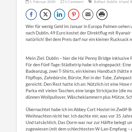
5. Februar 2020
1 Comment
Belfast
Dublin
Irland
R
Wer für wenig Geld im Januar in Europa Palmen sehen u
nach Dublin. 49 Euro kostet der Direktflug mit Ryanai
natürlich! Bei dem Preis darf nur ein kleiner Rucksack
Mein Ziel: Dublin – hier die Ha’ Penny Bridge inklusive
Für den Fünf-Tage-Städtetrip habe ich eingepackt: Eine 
Badeanzug, zwei T-Shirts, ein kleines Handtuch (hätte m
Flipflops, Zahnbürste, Bürste, Rei in der Tube, Zahnpas
gereicht. Den Rest hatte ich an: Nützlich ist eine Hos
Parka mit vielen Taschen, eine lange Strickjacke (die 
dünnen Wollpullover, Wäscheklammern plus Mütze, Schal
Übernachtet habe ich im Abbey Cort Hostel im Zwölf-B
Weihnachten nicht her. Ich dachte mir, was vor 35 Jahr
Und tatsächlich. Das Dorm war nur zur Hälfte belegt un
zugewiesen (mit dem schlechtesten W-Lan-Empfang – ab