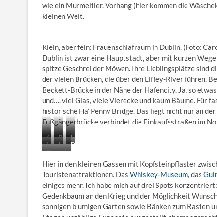
wie ein Murmeltier. Vorhang (hier kommen die Wäschekl
kleinen Welt.
Klein, aber fein: Frauenschlafraum in Dublin. (Foto: Ca
Dublin ist zwar eine Hauptstadt, aber mit kurzen Wegen
spitze Geschrei der Möwen. Ihre Lieblingsplätze sind di
der vielen Brücken, die über den Liffey-River führen.
Beckett-Brücke in der Nähe der Hafencity. Ja, so etwas
und…. viel Glas, viele Vierecke und kaum Bäume. Für fas
historische Ha’ Penny Bridge. Das liegt nicht nur an d
Fußgängerbrücke verbindet die Einkaufsstraßen im Nor
A
B
L
I
I
D
u
a
i
Samuel
m
m
u
s
u
t
Beckett
L
L
b
b
m
t
Hier in den kleinen Gassen mit Kopfsteinpflaster zwis
Bridge
i
i
l
l
d
l
Touristenattraktionen. Das
Whiskey-Museum
, das
Gui
nahe
t
t
i
i
e
e
einiges mehr. Ich habe mich auf drei Spots konzentriert
der
t
t
n
c
s
D
Hafenci
Gedenkbaum an den Krieg und der Möglichkeit Wunschz
l
l
C
k
G
u
ty
e
e
a
sonnigen blumigen Garten sowie Bänken zum Rasten u
a
e
b
D
D
s
u
d
l