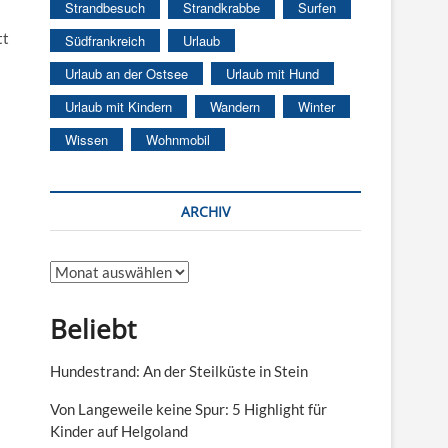
Strandbesuch
Strandkrabbe
Surfen
tt
Südfrankreich
Urlaub
Urlaub an der Ostsee
Urlaub mit Hund
Urlaub mit Kindern
Wandern
Winter
Wissen
Wohnmobil
ARCHIV
Archiv
Beliebt
Hundestrand: An der Steilküste in Stein
Von Langeweile keine Spur: 5 Highlight für
Kinder auf Helgoland