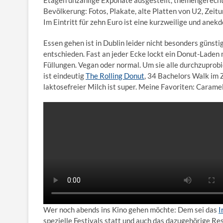
Etagen unzählige Exponate ausgestellt, themengerech
u
u
t
f
e
i
Bevölkerung: Fotos, Plakate, alte Platten von U2, Zeit
b
b
l
„
n
n
Im Eintritt für zehn Euro ist eine kurzweilige und ane
l
l
e
T
k
M
i
i
h
e
u
n
n
Essen gehen ist in Dublin leider nicht besonders güns
e
n
s
M
M
S
s
e
entschieden. Fast an jeder Ecke lockt ein Donut-Laden 
u
u
p
i
u
Füllungen. Vegan oder normal. Um sie alle durchzuprobi
s
s
i
n
m
ist eindeutig
The Rolling Donut
, 34 Bachelors Walk im
e
e
n
S
laktosefreier Milch ist super. Meine Favoriten: Caram
u
u
e
t
m
m
“
.
:
P
M
a
ö
t
w
r
e
i
i
c
n
k
D
s
u
C
b
h
l
u
i
r
Wer noch abends ins Kino gehen möchte: Dem sei das
I
n
c
spezielle Festivals statt und auch das dazugehörige Re
h