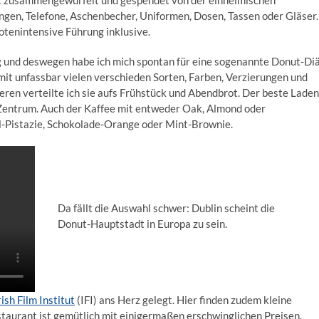
t zusammengewürfelt und gespendet von der einheimischen
ungen, Telefone, Aschenbecher, Uniformen, Dosen, Tassen oder Gläser.
kdotenintensive Führung inklusive.
tig und deswegen habe ich mich spontan für eine sogenannte Donut-Di
mit unfassbar vielen verschieden Sorten, Farben, Verzierungen und
eren verteilte ich sie aufs Frühstück und Abendbrot. Der beste Laden
 Zentrum. Auch der Kaffee mit entweder Oak, Almond oder
el-Pistazie, Schokolade-Orange oder Mint-Brownie.
Da fällt die Auswahl schwer: Dublin scheint die
Donut-Hauptstadt in Europa zu sein.
rish Film Institut
(IFI) ans Herz gelegt. Hier finden zudem kleine
staurant ist gemütlich mit einigermaßen erschwinglichen Preisen.