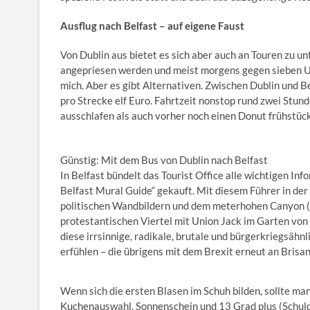
Ausflug nach Belfast – auf eigene Faust
Von Dublin aus bietet es sich aber auch an Touren zu u
angepriesen werden und meist morgens gegen sieben Uhr 
mich. Aber es gibt Alternativen. Zwischen Dublin und B
pro Strecke elf Euro. Fahrtzeit nonstop rund zwei Stund
ausschlafen als auch vorher noch einen Donut frühstüc
Günstig: Mit dem Bus von Dublin nach Belfast
In Belfast bündelt das Tourist Office alle wichtigen Inf
Belfast Mural Guide“ gekauft. Mit diesem Führer in der
politischen Wandbildern und dem meterhohen Canyon (er
protestantischen Viertel mit Union Jack im Garten von 
diese irrsinnige, radikale, brutale und bürgerkriegsä
erfühlen – die übrigens mit dem Brexit erneut an Brisa
Wenn sich die ersten Blasen im Schuh bilden, sollte ma
Kuchenauswahl, Sonnenschein und 13 Grad plus (Schuld