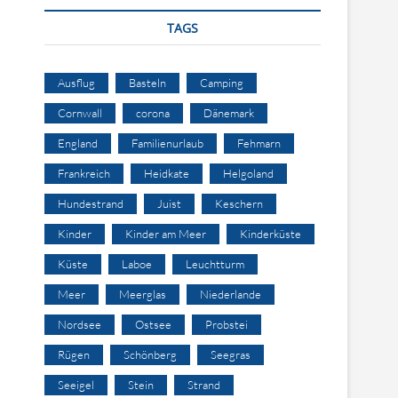
TAGS
Ausflug
Basteln
Camping
Cornwall
corona
Dänemark
England
Familienurlaub
Fehmarn
Frankreich
Heidkate
Helgoland
Hundestrand
Juist
Keschern
Kinder
Kinder am Meer
Kinderküste
Küste
Laboe
Leuchtturm
Meer
Meerglas
Niederlande
Nordsee
Ostsee
Probstei
Rügen
Schönberg
Seegras
Seeigel
Stein
Strand