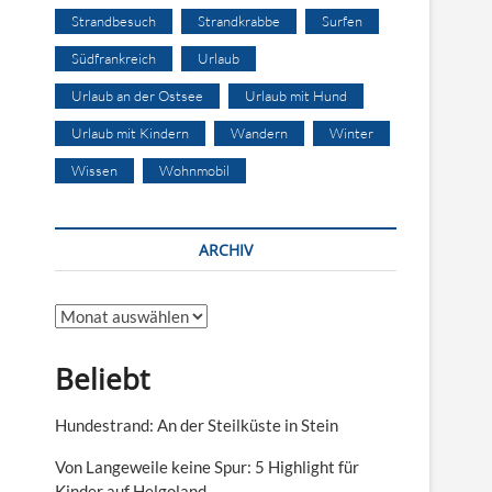
Strandbesuch
Strandkrabbe
Surfen
Südfrankreich
Urlaub
Urlaub an der Ostsee
Urlaub mit Hund
Urlaub mit Kindern
Wandern
Winter
Wissen
Wohnmobil
ARCHIV
Archiv
Beliebt
Hundestrand: An der Steilküste in Stein
Von Langeweile keine Spur: 5 Highlight für
Kinder auf Helgoland