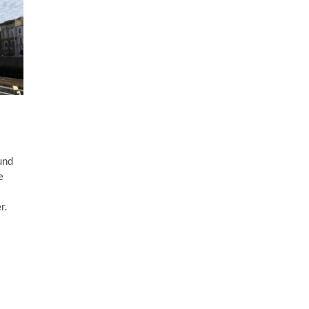
und
e
r.