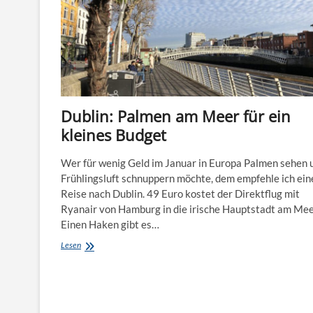
Dublin: Palmen am Meer für ein
kleines Budget
Wer für wenig Geld im Januar in Europa Palmen sehen 
Frühlingsluft schnuppern möchte, dem empfehle ich ein
Reise nach Dublin. 49 Euro kostet der Direktflug mit
Ryanair von Hamburg in die irische Hauptstadt am Mee
Einen Haken gibt es…
Dublin:
Lesen
Palmen
am
Meer
für
ein