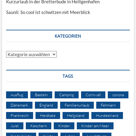
Kurzurlaub in der Bretterbude in Heiligenhafen
Saunli: So cool ist schwitzen mit Meerblick
KATEGORIEN
Kategorien
TAGS
Ausflug
Basteln
Camping
Cornwall
corona
Dänemark
England
Familienurlaub
Fehmarn
Frankreich
Heidkate
Helgoland
Hundestrand
Juist
Keschern
Kinder
Kinder am Meer