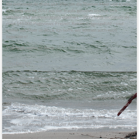
Bei meinmeer.de dreht sich alles um die Themen Meer und Küste.
Das Blog wurde 2017 aus der Traufe gehoben und hat sich
seitdem als Familienmagazin etabliert – 2019 hatte meinmeer.de
rund 545.000 Pageviews. Freizeit, Reisen, Lebensgefühl – und
immer das Meer im Blick. Ich hoffe, wir können auch euch
begeistern!
Viel Spaß, wünscht Anne.
Disclaimer
Alle in diesem Blog veröffentlichten Informationen wurden von
den Autoren sorgfältig recherchiert, zusammengestellt und
geprüft. Inhaltliche und sachliche Fehler sind dennoch nicht
auszuschließen. Deswegen erfolgen alle Angaben ohne Gewähr
für die Richtigkeit im Sinne einer Produkthaftung. Für den Inhalt
(Text & Bild) sind die Autoren verantwortlich; Inhalte externer
Internetseiten entsprechen nicht unbedingt der Meinung des
Autors; auf deren Inhalt hat der Anbieter der Webseite keinen
Einfluss hat. Aus diesem Grund kann der Anbieter für diese
Inhalte auch keine Gewähr übernehmen.