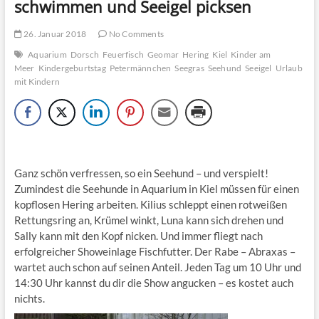
schwimmen und Seeigel picksen
26. Januar 2018
No Comments
Aquarium
Dorsch
Feuerfisch
Geomar
Hering
Kiel
Kinder am
Meer
Kindergeburtstag
Petermännchen
Seegras
Seehund
Seeigel
Urlaub
mit Kindern
Ganz schön verfressen, so ein Seehund – und verspielt!
Zumindest die Seehunde in Aquarium in Kiel müssen für einen
kopflosen Hering arbeiten. Kilius schleppt einen rotweißen
Rettungsring an, Krümel winkt, Luna kann sich drehen und
Sally kann mit den Kopf nicken. Und immer fliegt nach
erfolgreicher Showeinlage Fischfutter. Der Rabe – Abraxas –
wartet auch schon auf seinen Anteil. Jeden Tag um 10 Uhr und
14:30 Uhr kannst du dir die Show angucken – es kostet auch
nichts.