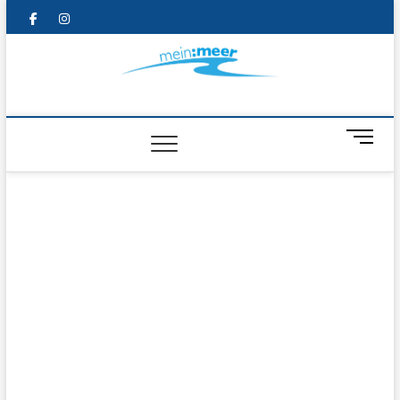
Skip
facebook
instagram
pinterest
to
content
Mein Meer – das
Familienmagazin
M
e
von der Küste
n
u
B
u
t
t
o
n