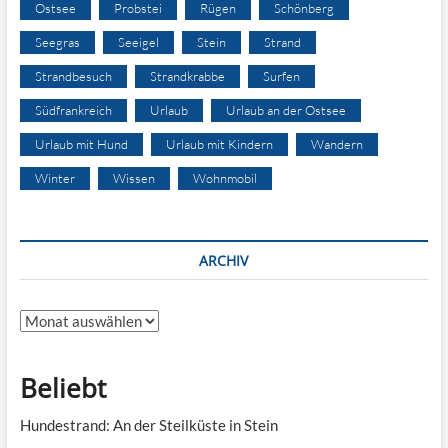
Ostsee
Probstei
Rügen
Schönberg
Seegras
Seeigel
Stein
Strand
Strandbesuch
Strandkrabbe
Surfen
Südfrankreich
Urlaub
Urlaub an der Ostsee
Urlaub mit Hund
Urlaub mit Kindern
Wandern
Winter
Wissen
Wohnmobil
ARCHIV
Archiv
Beliebt
Hundestrand: An der Steilküste in Stein