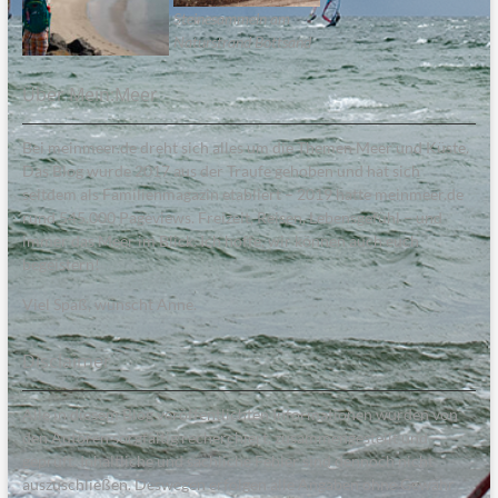
Steinesammeln am
Naturstrand Bottsand
Über Mein:Meer
Bei meinmeer.de dreht sich alles um die Themen Meer und Küste.
Das Blog wurde 2017 aus der Traufe gehoben und hat sich
seitdem als Familienmagazin etabliert – 2019 hatte meinmeer.de
rund 545.000 Pageviews. Freizeit, Reisen, Lebensgefühl – und
immer das Meer im Blick. Ich hoffe, wir können auch euch
begeistern!
Viel Spaß, wünscht Anne.
Disclaimer
Alle in diesem Blog veröffentlichten Informationen wurden von
den Autoren sorgfältig recherchiert, zusammengestellt und
geprüft. Inhaltliche und sachliche Fehler sind dennoch nicht
auszuschließen. Deswegen erfolgen alle Angaben ohne Gewähr