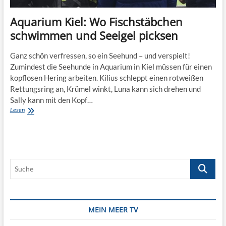
Aquarium Kiel: Wo Fischstäbchen
schwimmen und Seeigel picksen
Ganz schön verfressen, so ein Seehund – und verspielt!
Zumindest die Seehunde in Aquarium in Kiel müssen für einen
kopflosen Hering arbeiten. Kilius schleppt einen rotweißen
Rettungsring an, Krümel winkt, Luna kann sich drehen und
Sally kann mit den Kopf…
Aquarium
Lesen
Kiel:
Wo
Fischstäbchen
schwimmen
und
Suche
Seeigel
picksen
MEIN MEER TV