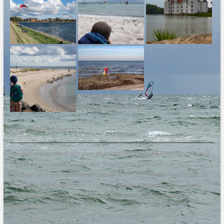
Steinesammeln am
Naturstrand Bottsand
Über Mein:Meer
Bei meinmeer.de dreht sich alles um die Themen Meer und Küste.
Das Blog wurde 2017 aus der Traufe gehoben und hat sich
seitdem als Familienmagazin etabliert – 2019 hatte meinmeer.de
rund 545.000 Pageviews. Freizeit, Reisen, Lebensgefühl – und
immer das Meer im Blick. Ich hoffe, wir können auch euch
begeistern!
Viel Spaß, wünscht Anne.