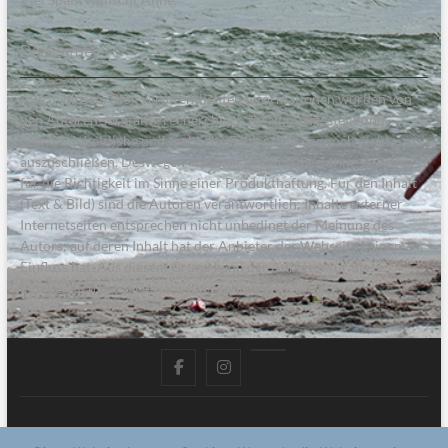
Disclaimer
Alle in diesem Blog veröffentlichten Informationen wurden von
den Autoren sorgfältig recherchiert, zusammengestellt und
geprüft. Inhaltliche und sachliche Fehler sind dennoch nicht
auszuschließen. Deswegen erfolgen alle Angaben ohne Gewähr
für die Richtigkeit im Sinne einer Produkthaftung. Für den Inhalt
(Text & Bild) sind die Autoren verantwortlich; Inhalte externer
Internetseiten entsprechen nicht unbedingt der Meinung des
Autors; auf deren Inhalt hat der Anbieter der Webseite keinen
Einfluss hat. Aus diesem Grund kann der Anbieter für diese
Inhalte auch keine Gewähr übernehmen.
facebook
instagram
pinterest
Mein Meer – das Familienmagazin von der Küste
| Designed by: