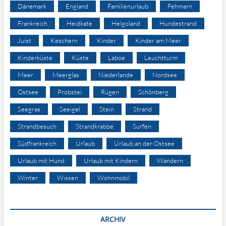
Dänemark
England
Familienurlaub
Fehmarn
Frankreich
Heidkate
Helgoland
Hundestrand
Juist
Keschern
Kinder
Kinder am Meer
Kinderküste
Küste
Laboe
Leuchtturm
Meer
Meerglas
Niederlande
Nordsee
Ostsee
Probstei
Rügen
Schönberg
Seegras
Seeigel
Stein
Strand
Strandbesuch
Strandkrabbe
Surfen
Südfrankreich
Urlaub
Urlaub an der Ostsee
Urlaub mit Hund
Urlaub mit Kindern
Wandern
Winter
Wissen
Wohnmobil
ARCHIV