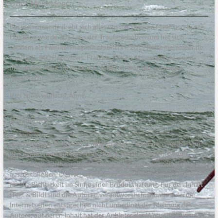
Über Mein:Meer
Bei meinmeer.de dreht sich alles um die Themen Meer und Küste.
Das Blog wurde 2017 aus der Traufe gehoben und hat sich
seitdem als Familienmagazin etabliert – 2019 hatte meinmeer.de
rund 545.000 Pageviews. Freizeit, Reisen, Lebensgefühl – und
immer das Meer im Blick. Ich hoffe, wir können auch euch
begeistern!
Viel Spaß, wünscht Anne.
Disclaimer
Alle in diesem Blog veröffentlichten Informationen wurden von
den Autoren sorgfältig recherchiert, zusammengestellt und
geprüft. Inhaltliche und sachliche Fehler sind dennoch nicht
auszuschließen. Deswegen erfolgen alle Angaben ohne Gewähr
für die Richtigkeit im Sinne einer Produkthaftung. Für den Inhalt
(Text & Bild) sind die Autoren verantwortlich; Inhalte externer
Internetseiten entsprechen nicht unbedingt der Meinung des
Autors; auf deren Inhalt hat der Anbieter der Webseite keinen