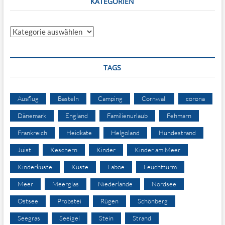
KATEGORIEN
Kategorien
TAGS
Ausflug
Basteln
Camping
Cornwall
corona
Dänemark
England
Familienurlaub
Fehmarn
Frankreich
Heidkate
Helgoland
Hundestrand
Juist
Keschern
Kinder
Kinder am Meer
Kinderküste
Küste
Laboe
Leuchtturm
Meer
Meerglas
Niederlande
Nordsee
Ostsee
Probstei
Rügen
Schönberg
Seegras
Seeigel
Stein
Strand