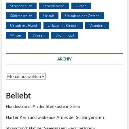
Strandbesuch
Strandkrabbe
Surfen
Südfrankreich
Urlaub
Urlaub an der Ostsee
Urlaub mit Hund
Urlaub mit Kindern
Wandern
Winter
Wissen
Wohnmobil
ARCHIV
Archiv
Beliebt
Hundestrand: An der Steilküste in Stein
Harter Kern und winkende Arme: der Schlangenstern
Strandfund: Hat der Seeigel sein Herz verloren?