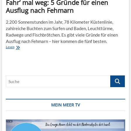
Fahr‘ mal weg: 5 Gründe für einen
Ausflug nach Fehmarn
2.200 Sonnenstunden im Jahr, 78 Kilometer Küstenlinie,
zahlreiche Buchten zum Surfen und Baden, Leuchttürme,
Radwege und Fischbrötchen. Es gibt viele Gründe für einen
Ausflug nach Fehmarn – hier kommen die fünf besten.
Fahr‘
Lesen
mal
weg:
5
Gründe
für
Suche
einen
Ausflug
nach
Fehmarn
MEIN MEER TV