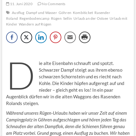
11. Juni 2020
No Comments
Ausflug
Dampf und Wasser
Göhren
Kombiticket
Rasender
Roland
Regenbodencamp
Rügen
Sellin
Urlaub an der Ostsee
Urlaub mit
Kinder
Wandern auf Rügen
D
ie alte Eisenbahn schnauft und spotzt.
Schwarzer Dampf steigt aus ihrem ebenso
schwarzen Schornstein und es riecht nach
Kohle. Die Kinder hüpfen aufgeregt auf und
nieder – gleich geht es los! In ein paar
Augenblick dürfen wir in die alten Waggons des Rasenden
Rolands steigen.
Während unseres Rügen-Urlaubs haben wir unser Zelt auf einem
Campingplatz in Göhren aufgeschlagen und hören jeden Tag das
Schnaufen der alten Dampflok, denn die Schienen führen genau
am Platz vorbei. Grund genug, einen Ausflug zu buchen. Wir haben