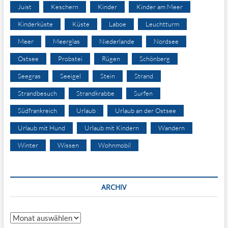
Juist
Keschern
Kinder
Kinder am Meer
Kinderküste
Küste
Laboe
Leuchtturm
Meer
Meerglas
Niederlande
Nordsee
Ostsee
Probstei
Rügen
Schönberg
Seegras
Seeigel
Stein
Strand
Strandbesuch
Strandkrabbe
Surfen
Südfrankreich
Urlaub
Urlaub an der Ostsee
Urlaub mit Hund
Urlaub mit Kindern
Wandern
Winter
Wissen
Wohnmobil
ARCHIV
Archiv