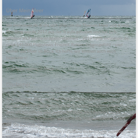
Über Mein:Meer
Bei meinmeer.de dreht sich alles um die Themen Meer und Küste.
Das Blog wurde 2017 aus der Traufe gehoben und hat sich
seitdem als Familienmagazin etabliert – 2019 hatte meinmeer.de
rund 545.000 Pageviews. Freizeit, Reisen, Lebensgefühl – und
immer das Meer im Blick. Ich hoffe, wir können auch euch
begeistern!
Viel Spaß, wünscht Anne.
Disclaimer
Alle in diesem Blog veröffentlichten Informationen wurden von
den Autoren sorgfältig recherchiert, zusammengestellt und
geprüft. Inhaltliche und sachliche Fehler sind dennoch nicht
auszuschließen. Deswegen erfolgen alle Angaben ohne Gewähr
für die Richtigkeit im Sinne einer Produkthaftung. Für den Inhalt
(Text & Bild) sind die Autoren verantwortlich; Inhalte externer
Internetseiten entsprechen nicht unbedingt der Meinung des