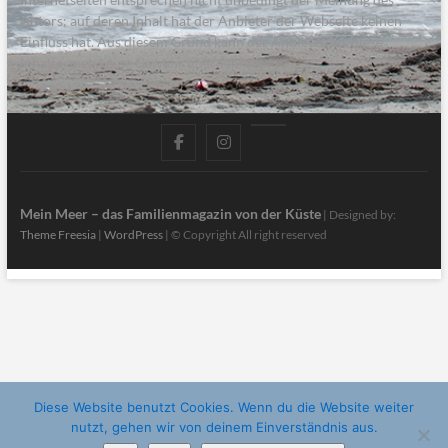
Autors; auf deren Inhalt hat der Anbieter der Webseite keinen
Einfluss hat. Aus diesem Grund kann der Anbieter für diese
Inhalte auch keine Gewähr übernehmen.
facebook
instagram
pinterest
Mein Meer – das Familienmagazin von der Küste
| Designed by:
Theme Freesia
|
WordPress
| © Copyright All right reserved
Diese Website benutzt Cookies. Wenn du die Website weiter
nutzt, gehen wir von deinem Einverständnis aus.