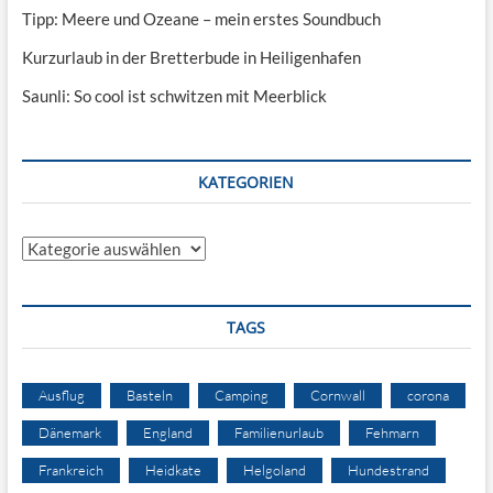
Tipp: Meere und Ozeane – mein erstes Soundbuch
Kurzurlaub in der Bretterbude in Heiligenhafen
Saunli: So cool ist schwitzen mit Meerblick
KATEGORIEN
Kategorien
TAGS
Ausflug
Basteln
Camping
Cornwall
corona
Dänemark
England
Familienurlaub
Fehmarn
Frankreich
Heidkate
Helgoland
Hundestrand