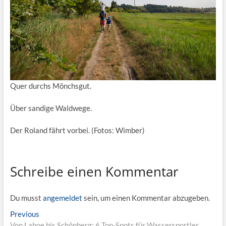
Quer durchs Mönchsgut.
Über sandige Waldwege.
Der Roland fährt vorbei. (Fotos: Wimber)
Schreibe einen Kommentar
Du musst
angemeldet
sein, um einen Kommentar abzugeben.
Beitragsnavigation
Previous
Previous
post:
Von Laboe bis Schönberg: 6 Top-Spots für Wassersportler