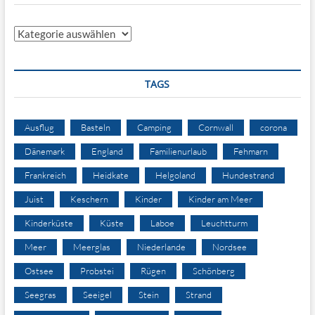
Kategorien
TAGS
Ausflug
Basteln
Camping
Cornwall
corona
Dänemark
England
Familienurlaub
Fehmarn
Frankreich
Heidkate
Helgoland
Hundestrand
Juist
Keschern
Kinder
Kinder am Meer
Kinderküste
Küste
Laboe
Leuchtturm
Meer
Meerglas
Niederlande
Nordsee
Ostsee
Probstei
Rügen
Schönberg
Seegras
Seeigel
Stein
Strand