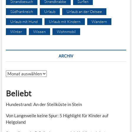
Strandbesuch
Strandkrabbe
Surfen
Südfrankreich
Urlaub
Urlaub an der Ostsee
Urlaub mit Hund
Urlaub mit Kindern
Wandern
Winter
Wissen
Wohnmobil
ARCHIV
Archiv
Beliebt
Hundestrand: An der Steilküste in Stein
Von Langeweile keine Spur: 5 Highlight für Kinder auf
Helgoland