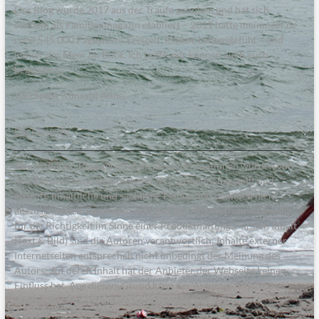
Das Blog wurde 2017 aus der Traufe gehoben und hat sich
seitdem als Familienmagazin etabliert – 2019 hatte meinmeer.de
rund 545.000 Pageviews. Freizeit, Reisen, Lebensgefühl – und
immer das Meer im Blick. Ich hoffe, wir können auch euch
begeistern!
Viel Spaß, wünscht Anne.
Disclaimer
Alle in diesem Blog veröffentlichten Informationen wurden von
den Autoren sorgfältig recherchiert, zusammengestellt und
geprüft. Inhaltliche und sachliche Fehler sind dennoch nicht
auszuschließen. Deswegen erfolgen alle Angaben ohne Gewähr
für die Richtigkeit im Sinne einer Produkthaftung. Für den Inhalt
(Text & Bild) sind die Autoren verantwortlich; Inhalte externer
Internetseiten entsprechen nicht unbedingt der Meinung des
Autors; auf deren Inhalt hat der Anbieter der Webseite keinen
Einfluss hat. Aus diesem Grund kann der Anbieter für diese
Inhalte auch keine Gewähr übernehmen.