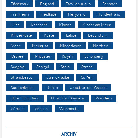
Dänemark
England
Familienurlaub
Fehmarn
Frankreich
Heidkate
Helgoland
Hundestrand
Juist
Keschern
Kinder
Kinder am Meer
Kinderküste
Küste
Laboe
Leuchtturm
Meer
Meerglas
Niederlande
Nordsee
Ostsee
Probstei
Rügen
Schönberg
Seegras
Seeigel
Stein
Strand
Strandbesuch
Strandkrabbe
Surfen
Südfrankreich
Urlaub
Urlaub an der Ostsee
Urlaub mit Hund
Urlaub mit Kindern
Wandern
Winter
Wissen
Wohnmobil
ARCHIV