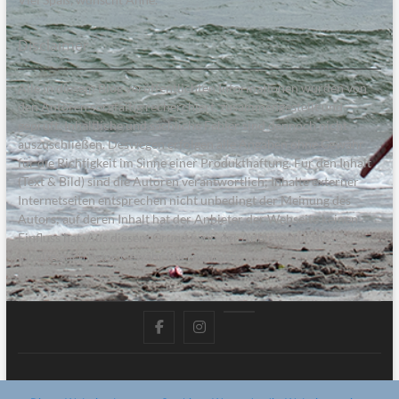
Disclaimer
Alle in diesem Blog veröffentlichten Informationen wurden von
den Autoren sorgfältig recherchiert, zusammengestellt und
geprüft. Inhaltliche und sachliche Fehler sind dennoch nicht
auszuschließen. Deswegen erfolgen alle Angaben ohne Gewähr
für die Richtigkeit im Sinne einer Produkthaftung. Für den Inhalt
(Text & Bild) sind die Autoren verantwortlich; Inhalte externer
Internetseiten entsprechen nicht unbedingt der Meinung des
Autors; auf deren Inhalt hat der Anbieter der Webseite keinen
Einfluss hat. Aus diesem Grund kann der Anbieter für diese
Inhalte auch keine Gewähr übernehmen.
facebook
instagram
pinterest
Mein Meer – das Familienmagazin von der Küste
| Designed by: