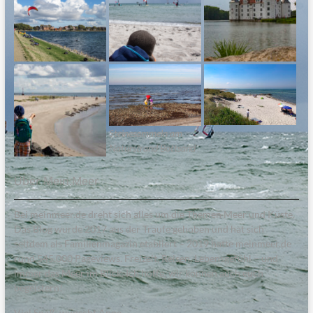
Steinesammeln am
Naturstrand Bottsand
Über Mein:Meer
Bei meinmeer.de dreht sich alles um die Themen Meer und Küste.
Das Blog wurde 2017 aus der Traufe gehoben und hat sich
seitdem als Familienmagazin etabliert – 2019 hatte meinmeer.de
rund 545.000 Pageviews. Freizeit, Reisen, Lebensgefühl – und
immer das Meer im Blick. Ich hoffe, wir können auch euch
begeistern!
Viel Spaß, wünscht Anne.