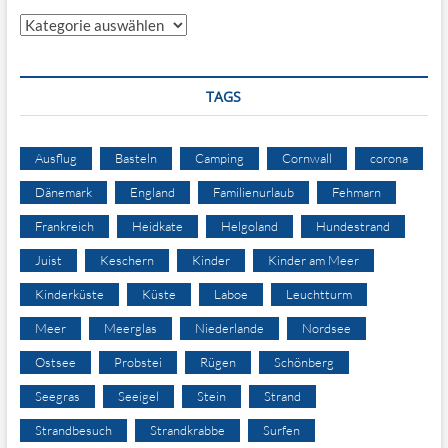
Kategorien
TAGS
Ausflug
Basteln
Camping
Cornwall
corona
Dänemark
England
Familienurlaub
Fehmarn
Frankreich
Heidkate
Helgoland
Hundestrand
Juist
Keschern
Kinder
Kinder am Meer
Kinderküste
Küste
Laboe
Leuchtturm
Meer
Meerglas
Niederlande
Nordsee
Ostsee
Probstei
Rügen
Schönberg
Seegras
Seeigel
Stein
Strand
Strandbesuch
Strandkrabbe
Surfen