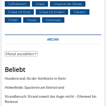
Südfrankreich
Urlaub
Urlaub an der Ostsee
Urlaub mit Hund
Urlaub mit Kindern
Wandern
Winter
Wissen
Wohnmobil
ARCHIV
Archiv
Beliebt
Hundestrand: An der Steilküste in Stein
Hohenfelde: Spazieren am Steinstrand
Strandbesuch: Strand soweit das Auge reicht – Ellemeet bis
Renesse