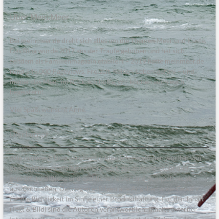
Über Mein:Meer
Bei meinmeer.de dreht sich alles um die Themen Meer und Küste.
Das Blog wurde 2017 aus der Traufe gehoben und hat sich
seitdem als Familienmagazin etabliert – 2019 hatte meinmeer.de
rund 545.000 Pageviews. Freizeit, Reisen, Lebensgefühl – und
immer das Meer im Blick. Ich hoffe, wir können auch euch
begeistern!
Viel Spaß, wünscht Anne.
Disclaimer
Alle in diesem Blog veröffentlichten Informationen wurden von
den Autoren sorgfältig recherchiert, zusammengestellt und
geprüft. Inhaltliche und sachliche Fehler sind dennoch nicht
auszuschließen. Deswegen erfolgen alle Angaben ohne Gewähr
für die Richtigkeit im Sinne einer Produkthaftung. Für den Inhalt
(Text & Bild) sind die Autoren verantwortlich; Inhalte externer