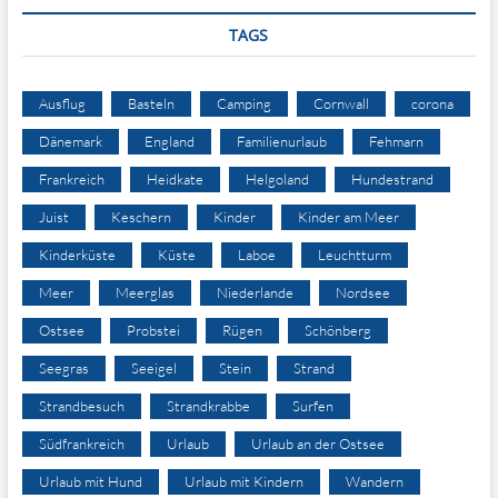
TAGS
Ausflug
Basteln
Camping
Cornwall
corona
Dänemark
England
Familienurlaub
Fehmarn
Frankreich
Heidkate
Helgoland
Hundestrand
Juist
Keschern
Kinder
Kinder am Meer
Kinderküste
Küste
Laboe
Leuchtturm
Meer
Meerglas
Niederlande
Nordsee
Ostsee
Probstei
Rügen
Schönberg
Seegras
Seeigel
Stein
Strand
Strandbesuch
Strandkrabbe
Surfen
Südfrankreich
Urlaub
Urlaub an der Ostsee
Urlaub mit Hund
Urlaub mit Kindern
Wandern