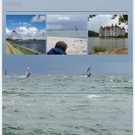
Gallery
Steinesammeln am
Naturstrand Bottsand
Über Mein:Meer
Bei meinmeer.de dreht sich alles um die Themen Meer und Küste.
Das Blog wurde 2017 aus der Traufe gehoben und hat sich
seitdem als Familienmagazin etabliert – 2019 hatte meinmeer.de
rund 545.000 Pageviews. Freizeit, Reisen, Lebensgefühl – und
immer das Meer im Blick. Ich hoffe, wir können auch euch
begeistern!