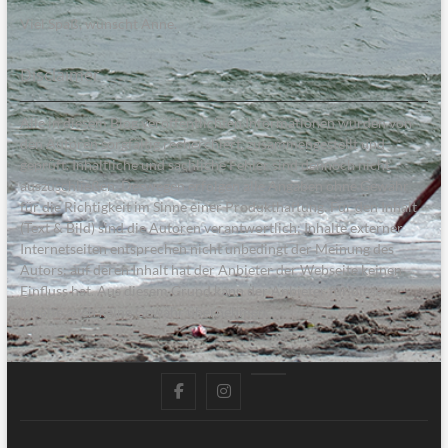
Viel Spaß, wünscht Anne.
Disclaimer
Alle in diesem Blog veröffentlichten Informationen wurden von
den Autoren sorgfältig recherchiert, zusammengestellt und
geprüft. Inhaltliche und sachliche Fehler sind dennoch nicht
auszuschließen. Deswegen erfolgen alle Angaben ohne Gewähr
für die Richtigkeit im Sinne einer Produkthaftung. Für den Inhalt
(Text & Bild) sind die Autoren verantwortlich; Inhalte externer
Internetseiten entsprechen nicht unbedingt der Meinung des
Autors; auf deren Inhalt hat der Anbieter der Webseite keinen
Einfluss hat. Aus diesem Grund kann der Anbieter für diese
Inhalte auch keine Gewähr übernehmen.
facebook
instagram
pinterest