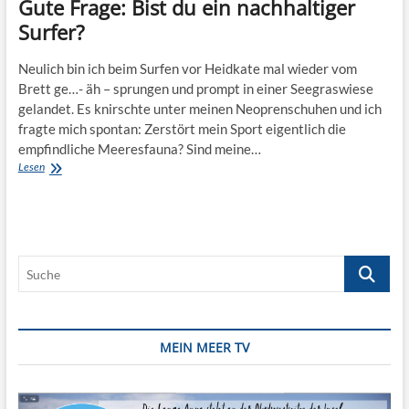
Gute Frage: Bist du ein nachhaltiger
Surfer?
Neulich bin ich beim Surfen vor Heidkate mal wieder vom
Brett ge…- äh – sprungen und prompt in einer Seegraswiese
gelandet. Es knirschte unter meinen Neoprenschuhen und ich
fragte mich spontan: Zerstört mein Sport eigentlich die
empfindliche Meeresfauna? Sind meine…
Gute
Lesen
Frage:
Bist
du
ein
nachhaltiger
Suche
Surfer?
MEIN MEER TV