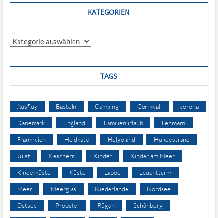
KATEGORIEN
Kategorien
TAGS
Ausflug
Basteln
Camping
Cornwall
corona
Dänemark
England
Familienurlaub
Fehmarn
Frankreich
Heidkate
Helgoland
Hundestrand
Juist
Keschern
Kinder
Kinder am Meer
Kinderküste
Küste
Laboe
Leuchtturm
Meer
Meerglas
Niederlande
Nordsee
Ostsee
Probstei
Rügen
Schönberg