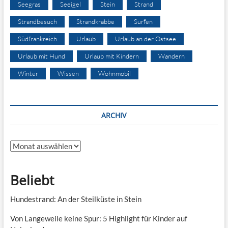
Seegras
Seeigel
Stein
Strand
Strandbesuch
Strandkrabbe
Surfen
Südfrankreich
Urlaub
Urlaub an der Ostsee
Urlaub mit Hund
Urlaub mit Kindern
Wandern
Winter
Wissen
Wohnmobil
ARCHIV
Archiv
Beliebt
Hundestrand: An der Steilküste in Stein
Von Langeweile keine Spur: 5 Highlight für Kinder auf