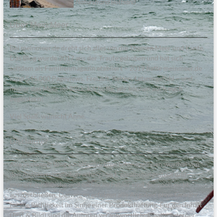
Naturstrand Bottsand
Über Mein:Meer
Bei meinmeer.de dreht sich alles um die Themen Meer und Küste.
Das Blog wurde 2017 aus der Traufe gehoben und hat sich
seitdem als Familienmagazin etabliert – 2019 hatte meinmeer.de
rund 545.000 Pageviews. Freizeit, Reisen, Lebensgefühl – und
immer das Meer im Blick. Ich hoffe, wir können auch euch
begeistern!
Viel Spaß, wünscht Anne.
Disclaimer
Alle in diesem Blog veröffentlichten Informationen wurden von
den Autoren sorgfältig recherchiert, zusammengestellt und
geprüft. Inhaltliche und sachliche Fehler sind dennoch nicht
auszuschließen. Deswegen erfolgen alle Angaben ohne Gewähr
für die Richtigkeit im Sinne einer Produkthaftung. Für den Inhalt
(Text & Bild) sind die Autoren verantwortlich; Inhalte externer