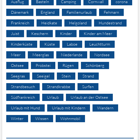
Ausflug
Basteln
Camping
Cornwall
corona
Dänemark
England
Familienurlaub
Fehmarn
Frankreich
Heidkate
Helgoland
Hundestrand
Juist
Keschern
Kinder
Kinder am Meer
Kinderküste
Küste
Laboe
Leuchtturm
Meer
Meerglas
Niederlande
Nordsee
Ostsee
Probstei
Rügen
Schönberg
Seegras
Seeigel
Stein
Strand
Strandbesuch
Strandkrabbe
Surfen
Südfrankreich
Urlaub
Urlaub an der Ostsee
Urlaub mit Hund
Urlaub mit Kindern
Wandern
Winter
Wissen
Wohnmobil