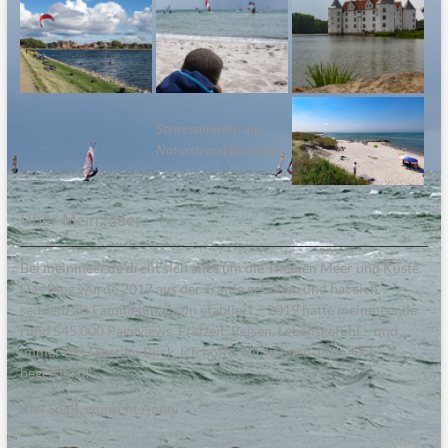
Steinesammeln am
Naturstrand Bottsand
Über Mein:Meer
Bei meinmeer.de dreht sich alles um die Themen Meer und Küste.
Das Blog wurde 2017 aus der Traufe gehoben und hat sich
seitdem als Familienmagazin etabliert – 2019 hatte meinmeer.de
rund 545.000 Pageviews. Freizeit, Reisen, Lebensgefühl – und
immer das Meer im Blick. Ich hoffe, wir können auch euch
begeistern!
Viel Spaß, wünscht Anne.