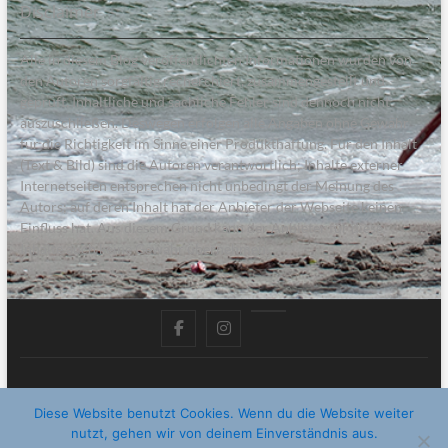
Disclaimer
Alle in diesem Blog veröffentlichten Informationen wurden von
den Autoren sorgfältig recherchiert, zusammengestellt und
geprüft. Inhaltliche und sachliche Fehler sind dennoch nicht
auszuschließen. Deswegen erfolgen alle Angaben ohne Gewähr
für die Richtigkeit im Sinne einer Produkthaftung. Für den Inhalt
(Text & Bild) sind die Autoren verantwortlich; Inhalte externer
Internetseiten entsprechen nicht unbedingt der Meinung des
Autors; auf deren Inhalt hat der Anbieter der Webseite keinen
Einfluss hat. Aus diesem Grund kann der Anbieter für diese
Inhalte auch keine Gewähr übernehmen.
facebook
instagram
pinterest
Mein Meer – das Familienmagazin von der Küste
| Designed by:
Diese Website benutzt Cookies. Wenn du die Website weiter
Theme Freesia
|
WordPress
| © Copyright All right reserved
nutzt, gehen wir von deinem Einverständnis aus.