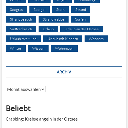
Seegras
Seeigel
Stein
Strand
Strandbesuch
Strandkrabbe
Surfen
Südfrankreich
Urlaub
Urlaub an der Ostsee
Urlaub mit Hund
Urlaub mit Kindern
Wandern
Winter
Wissen
Wohnmobil
ARCHIV
Archiv
Beliebt
Crabbing: Krebse angeln in der Ostsee