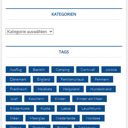
KATEGORIEN
Kategorien
TAGS
Ausflug
Basteln
Camping
Cornwall
corona
Dänemark
England
Familienurlaub
Fehmarn
Frankreich
Heidkate
Helgoland
Hundestrand
Juist
Keschern
Kinder
Kinder am Meer
Kinderküste
Küste
Laboe
Leuchtturm
Meer
Meerglas
Niederlande
Nordsee
Ostsee
Probstei
Rügen
Schönberg