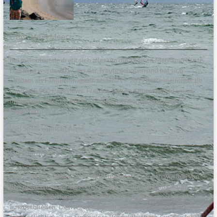
Über Mein:Meer
Bei meinmeer.de dreht sich alles um die Themen Meer und Küste.
Das Blog wurde 2017 aus der Traufe gehoben und hat sich
seitdem als Familienmagazin etabliert – 2019 hatte meinmeer.de
rund 545.000 Pageviews. Freizeit, Reisen, Lebensgefühl – und
immer das Meer im Blick. Ich hoffe, wir können auch euch
begeistern!
Viel Spaß, wünscht Anne.
Disclaimer
Alle in diesem Blog veröffentlichten Informationen wurden von
den Autoren sorgfältig recherchiert, zusammengestellt und
geprüft. Inhaltliche und sachliche Fehler sind dennoch nicht
auszuschließen. Deswegen erfolgen alle Angaben ohne Gewähr
für die Richtigkeit im Sinne einer Produkthaftung. Für den Inhalt