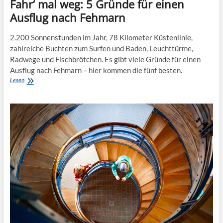
Fahr‘ mal weg: 5 Gründe für einen
Ausflug nach Fehmarn
2.200 Sonnenstunden im Jahr, 78 Kilometer Küstenlinie,
zahlreiche Buchten zum Surfen und Baden, Leuchttürme,
Radwege und Fischbrötchen. Es gibt viele Gründe für einen
Ausflug nach Fehmarn – hier kommen die fünf besten.
Fahr‘
Lesen
mal
weg:
5
Gründe
für
einen
Ausflug
nach
Fehmarn