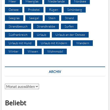
Meer
Meerglas
Niederlande
Nordsee
Ostsee
Probstei
Rügen
Schönberg
Seegras
Seeigel
Stein
Strand
Strandbesuch
Strandkrabbe
Surfen
Südfrankreich
Urlaub
Urlaub an der Ostsee
Urlaub mit Hund
Urlaub mit Kindern
Wandern
Winter
Wissen
Wohnmobil
ARCHIV
Archiv
Beliebt