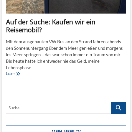
Auf der Suche: Kaufen wir ein
Reisemobil?
Mit dem ausgebauten VW Bus an den Strand fahren, abends
den Sonnenuntergang über dem Meer genießen und morgens
ins Meer springen – das war schon immer ein Traum von mir.
Bis heute hatte ich entweder nie das Geld, meine
Lebensphase…
Auf
Lesen
der
Suche:
Kaufen
wir
ein
Suche
Reisemobil?
MEIN MEER TV