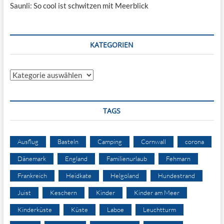
Saunli: So cool ist schwitzen mit Meerblick
KATEGORIEN
Kategorien
TAGS
Ausflug
Basteln
Camping
Cornwall
corona
Dänemark
England
Familienurlaub
Fehmarn
Frankreich
Heidkate
Helgoland
Hundestrand
Juist
Keschern
Kinder
Kinder am Meer
Kinderküste
Küste
Laboe
Leuchtturm