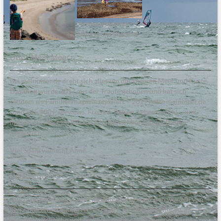
Steinesammeln am
Naturstrand Bottsand
Über Mein:Meer
Bei meinmeer.de dreht sich alles um die Themen Meer und Küste.
Das Blog wurde 2017 aus der Traufe gehoben und hat sich
seitdem als Familienmagazin etabliert – 2019 hatte meinmeer.de
rund 545.000 Pageviews. Freizeit, Reisen, Lebensgefühl – und
immer das Meer im Blick. Ich hoffe, wir können auch euch
begeistern!
Viel Spaß, wünscht Anne.
Disclaimer
Alle in diesem Blog veröffentlichten Informationen wurden von
den Autoren sorgfältig recherchiert, zusammengestellt und
geprüft. Inhaltliche und sachliche Fehler sind dennoch nicht