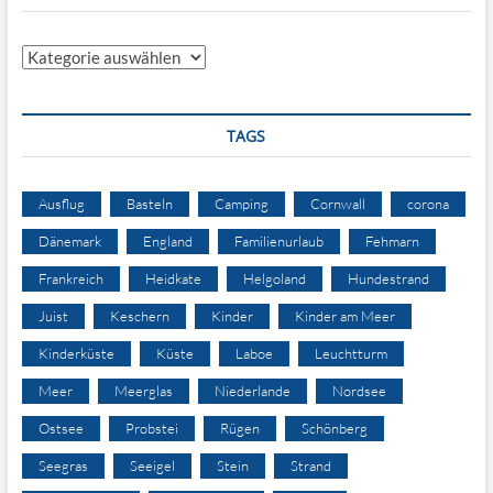
Kategorien
TAGS
Ausflug
Basteln
Camping
Cornwall
corona
Dänemark
England
Familienurlaub
Fehmarn
Frankreich
Heidkate
Helgoland
Hundestrand
Juist
Keschern
Kinder
Kinder am Meer
Kinderküste
Küste
Laboe
Leuchtturm
Meer
Meerglas
Niederlande
Nordsee
Ostsee
Probstei
Rügen
Schönberg
Seegras
Seeigel
Stein
Strand