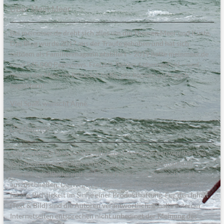
Über Mein:Meer
Bei meinmeer.de dreht sich alles um die Themen Meer und Küste.
Das Blog wurde 2017 aus der Traufe gehoben und hat sich
seitdem als Familienmagazin etabliert – 2019 hatte meinmeer.de
rund 545.000 Pageviews. Freizeit, Reisen, Lebensgefühl – und
immer das Meer im Blick. Ich hoffe, wir können auch euch
begeistern!
Viel Spaß, wünscht Anne.
Disclaimer
Alle in diesem Blog veröffentlichten Informationen wurden von
den Autoren sorgfältig recherchiert, zusammengestellt und
geprüft. Inhaltliche und sachliche Fehler sind dennoch nicht
auszuschließen. Deswegen erfolgen alle Angaben ohne Gewähr
für die Richtigkeit im Sinne einer Produkthaftung. Für den Inhalt
(Text & Bild) sind die Autoren verantwortlich; Inhalte externer
Internetseiten entsprechen nicht unbedingt der Meinung des