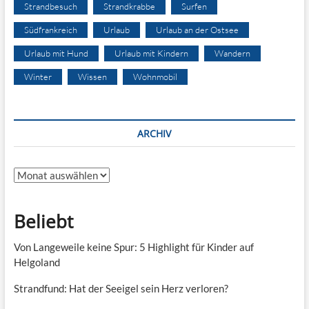
Strandbesuch
Strandkrabbe
Surfen
Südfrankreich
Urlaub
Urlaub an der Ostsee
Urlaub mit Hund
Urlaub mit Kindern
Wandern
Winter
Wissen
Wohnmobil
ARCHIV
Archiv
Beliebt
Von Langeweile keine Spur: 5 Highlight für Kinder auf
Helgoland
Strandfund: Hat der Seeigel sein Herz verloren?