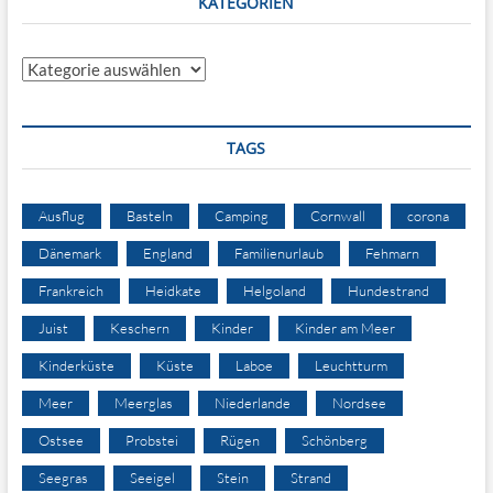
KATEGORIEN
Kategorien
TAGS
Ausflug
Basteln
Camping
Cornwall
corona
Dänemark
England
Familienurlaub
Fehmarn
Frankreich
Heidkate
Helgoland
Hundestrand
Juist
Keschern
Kinder
Kinder am Meer
Kinderküste
Küste
Laboe
Leuchtturm
Meer
Meerglas
Niederlande
Nordsee
Ostsee
Probstei
Rügen
Schönberg
Seegras
Seeigel
Stein
Strand