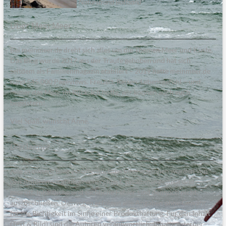
Naturstrand Bottsand
Über Mein:Meer
Bei meinmeer.de dreht sich alles um die Themen Meer und Küste.
Das Blog wurde 2017 aus der Traufe gehoben und hat sich
seitdem als Familienmagazin etabliert – 2019 hatte meinmeer.de
rund 545.000 Pageviews. Freizeit, Reisen, Lebensgefühl – und
immer das Meer im Blick. Ich hoffe, wir können auch euch
begeistern!
Viel Spaß, wünscht Anne.
Disclaimer
Alle in diesem Blog veröffentlichten Informationen wurden von
den Autoren sorgfältig recherchiert, zusammengestellt und
geprüft. Inhaltliche und sachliche Fehler sind dennoch nicht
auszuschließen. Deswegen erfolgen alle Angaben ohne Gewähr
für die Richtigkeit im Sinne einer Produkthaftung. Für den Inhalt
(Text & Bild) sind die Autoren verantwortlich; Inhalte externer