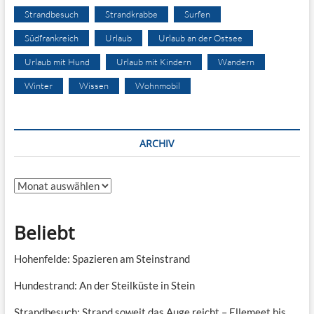
Strandbesuch
Strandkrabbe
Surfen
Südfrankreich
Urlaub
Urlaub an der Ostsee
Urlaub mit Hund
Urlaub mit Kindern
Wandern
Winter
Wissen
Wohnmobil
ARCHIV
Archiv
Beliebt
Hohenfelde: Spazieren am Steinstrand
Hundestrand: An der Steilküste in Stein
Strandbesuch: Strand soweit das Auge reicht – Ellemeet bis