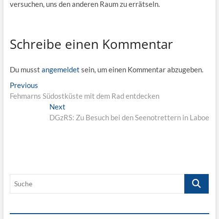
versuchen, uns den anderen Raum zu errätseln.
Schreibe einen Kommentar
Du musst
angemeldet
sein, um einen Kommentar abzugeben.
Beitragsnavigation
Previous
Previous
post:
Fehmarns Südostküste mit dem Rad entdecken
Next
Next
post:
DGzRS: Zu Besuch bei den Seenotrettern in Laboe
Suche