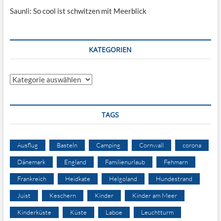
Saunli: So cool ist schwitzen mit Meerblick
KATEGORIEN
Kategorien
TAGS
Ausflug
Basteln
Camping
Cornwall
corona
Dänemark
England
Familienurlaub
Fehmarn
Frankreich
Heidkate
Helgoland
Hundestrand
Juist
Keschern
Kinder
Kinder am Meer
Kinderküste
Küste
Laboe
Leuchtturm