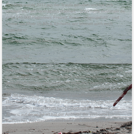
Das Blog wurde 2017 aus der Traufe gehoben und hat sich
seitdem als Familienmagazin etabliert – 2019 hatte meinmeer.de
rund 545.000 Pageviews. Freizeit, Reisen, Lebensgefühl – und
immer das Meer im Blick. Ich hoffe, wir können auch euch
begeistern!
Viel Spaß, wünscht Anne.
Disclaimer
Alle in diesem Blog veröffentlichten Informationen wurden von
den Autoren sorgfältig recherchiert, zusammengestellt und
geprüft. Inhaltliche und sachliche Fehler sind dennoch nicht
auszuschließen. Deswegen erfolgen alle Angaben ohne Gewähr
für die Richtigkeit im Sinne einer Produkthaftung. Für den Inhalt
(Text & Bild) sind die Autoren verantwortlich; Inhalte externer
Internetseiten entsprechen nicht unbedingt der Meinung des
Autors; auf deren Inhalt hat der Anbieter der Webseite keinen
Einfluss hat. Aus diesem Grund kann der Anbieter für diese
Inhalte auch keine Gewähr übernehmen.