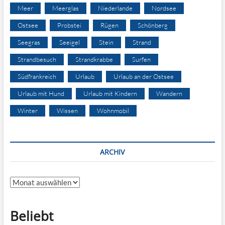
Meer
Meerglas
Niederlande
Nordsee
Ostsee
Probstei
Rügen
Schönberg
Seegras
Seeigel
Stein
Strand
Strandbesuch
Strandkrabbe
Surfen
Südfrankreich
Urlaub
Urlaub an der Ostsee
Urlaub mit Hund
Urlaub mit Kindern
Wandern
Winter
Wissen
Wohnmobil
ARCHIV
Archiv
Beliebt