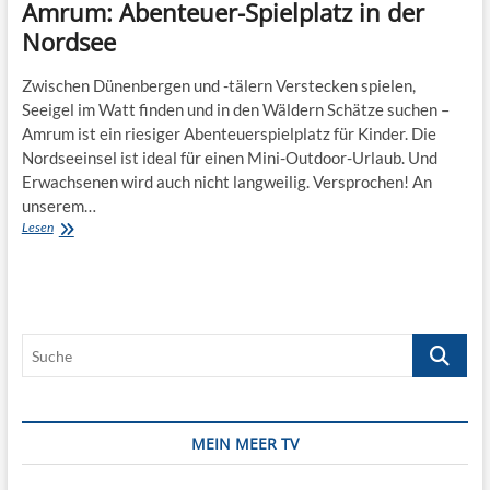
Amrum: Abenteuer-Spielplatz in der
Nordsee
Zwischen Dünenbergen und -tälern Verstecken spielen,
Seeigel im Watt finden und in den Wäldern Schätze suchen –
Amrum ist ein riesiger Abenteuerspielplatz für Kinder. Die
Nordseeinsel ist ideal für einen Mini-Outdoor-Urlaub. Und
Erwachsenen wird auch nicht langweilig. Versprochen! An
unserem…
Amrum:
Lesen
Abenteuer-
Spielplatz
in
der
Nordsee
Suche
MEIN MEER TV