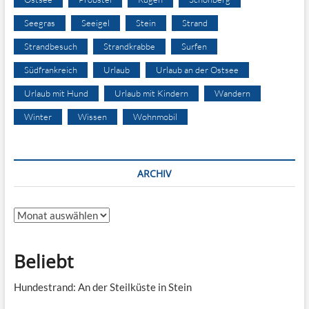
Seegras
Seeigel
Stein
Strand
Strandbesuch
Strandkrabbe
Surfen
Südfrankreich
Urlaub
Urlaub an der Ostsee
Urlaub mit Hund
Urlaub mit Kindern
Wandern
Winter
Wissen
Wohnmobil
ARCHIV
Archiv
Beliebt
Hundestrand: An der Steilküste in Stein