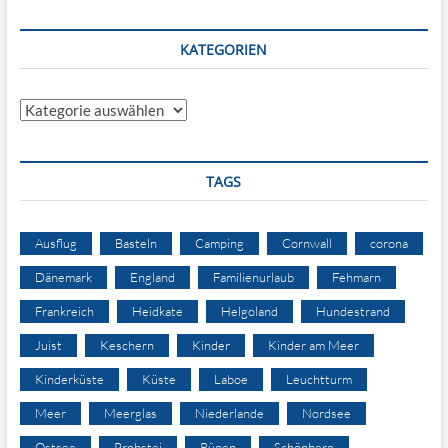
KATEGORIEN
Kategorien
TAGS
Ausflug
Basteln
Camping
Cornwall
corona
Dänemark
England
Familienurlaub
Fehmarn
Frankreich
Heidkate
Helgoland
Hundestrand
Juist
Keschern
Kinder
Kinder am Meer
Kinderküste
Küste
Laboe
Leuchtturm
Meer
Meerglas
Niederlande
Nordsee
Ostsee
Probstei
Rügen
Schönberg