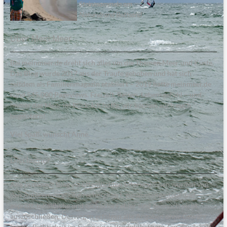
Steinesammeln am
Naturstrand Bottsand
Über Mein:Meer
Bei meinmeer.de dreht sich alles um die Themen Meer und Küste.
Das Blog wurde 2017 aus der Traufe gehoben und hat sich
seitdem als Familienmagazin etabliert – 2019 hatte meinmeer.de
rund 545.000 Pageviews. Freizeit, Reisen, Lebensgefühl – und
immer das Meer im Blick. Ich hoffe, wir können auch euch
begeistern!
Viel Spaß, wünscht Anne.
Disclaimer
Alle in diesem Blog veröffentlichten Informationen wurden von
den Autoren sorgfältig recherchiert, zusammengestellt und
geprüft. Inhaltliche und sachliche Fehler sind dennoch nicht
auszuschließen. Deswegen erfolgen alle Angaben ohne Gewähr
für die Richtigkeit im Sinne einer Produkthaftung. Für den Inhalt