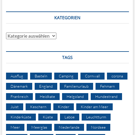
KATEGORIEN
Kategorien
TAGS
Ausflug
Basteln
Camping
Cornwall
corona
Dänemark
England
Familienurlaub
Fehmarn
Frankreich
Heidkate
Helgoland
Hundestrand
Juist
Keschern
Kinder
Kinder am Meer
Kinderküste
Küste
Laboe
Leuchtturm
Meer
Meerglas
Niederlande
Nordsee