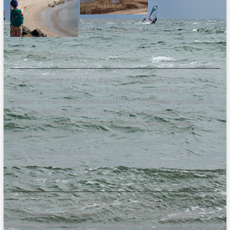
Steinesammeln am
Naturstrand Bottsand
Über Mein:Meer
Bei meinmeer.de dreht sich alles um die Themen Meer und Küste.
Das Blog wurde 2017 aus der Traufe gehoben und hat sich
seitdem als Familienmagazin etabliert – 2019 hatte meinmeer.de
rund 545.000 Pageviews. Freizeit, Reisen, Lebensgefühl – und
immer das Meer im Blick. Ich hoffe, wir können auch euch
begeistern!
Viel Spaß, wünscht Anne.
Disclaimer
Alle in diesem Blog veröffentlichten Informationen wurden von
den Autoren sorgfältig recherchiert, zusammengestellt und
geprüft. Inhaltliche und sachliche Fehler sind dennoch nicht