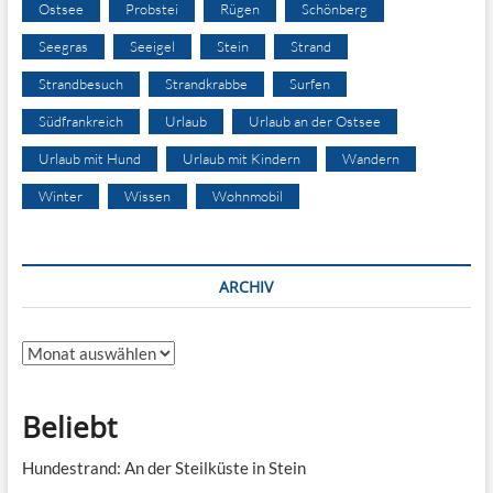
Ostsee
Probstei
Rügen
Schönberg
Seegras
Seeigel
Stein
Strand
Strandbesuch
Strandkrabbe
Surfen
Südfrankreich
Urlaub
Urlaub an der Ostsee
Urlaub mit Hund
Urlaub mit Kindern
Wandern
Winter
Wissen
Wohnmobil
ARCHIV
Archiv
Beliebt
Hundestrand: An der Steilküste in Stein