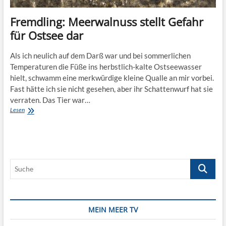
Fremdling: Meerwalnuss stellt Gefahr
für Ostsee dar
Als ich neulich auf dem Darß war und bei sommerlichen
Temperaturen die Füße ins herbstlich-kalte Ostseewasser
hielt, schwamm eine merkwürdige kleine Qualle an mir vorbei.
Fast hätte ich sie nicht gesehen, aber ihr Schattenwurf hat sie
verraten. Das Tier war…
Fremdling:
Lesen
Meerwalnuss
stellt
Gefahr
für
Ostsee
Suche
dar
MEIN MEER TV