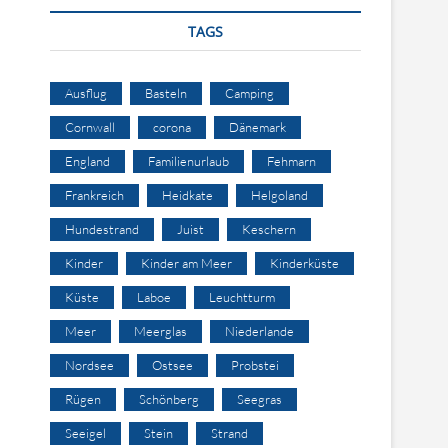
TAGS
Ausflug
Basteln
Camping
Cornwall
corona
Dänemark
England
Familienurlaub
Fehmarn
Frankreich
Heidkate
Helgoland
Hundestrand
Juist
Keschern
Kinder
Kinder am Meer
Kinderküste
Küste
Laboe
Leuchtturm
Meer
Meerglas
Niederlande
Nordsee
Ostsee
Probstei
Rügen
Schönberg
Seegras
Seeigel
Stein
Strand