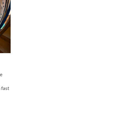
ie
 fast