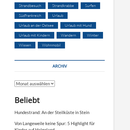
Strandbesuch
Strandkrabbe
Surfen
Südfrankreich
Urlaub
Urlaub an der Ostsee
Urlaub mit Hund
Urlaub mit Kindern
Wandern
Winter
Wissen
Wohnmobil
ARCHIV
Archiv
Beliebt
Hundestrand: An der Steilküste in Stein
Von Langeweile keine Spur: 5 Highlight für
Kinder auf Helgoland