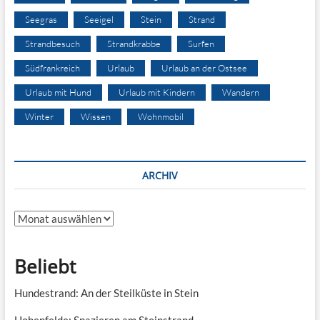
Seegras
Seeigel
Stein
Strand
Strandbesuch
Strandkrabbe
Surfen
Südfrankreich
Urlaub
Urlaub an der Ostsee
Urlaub mit Hund
Urlaub mit Kindern
Wandern
Winter
Wissen
Wohnmobil
ARCHIV
Archiv
Beliebt
Hundestrand: An der Steilküste in Stein