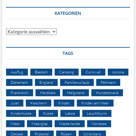
KATEGORIEN
Kategorien
TAGS
Ausflug
Basteln
Camping
Cornwall
corona
Dänemark
England
Familienurlaub
Fehmarn
Frankreich
Heidkate
Helgoland
Hundestrand
Juist
Keschern
Kinder
Kinder am Meer
Kinderküste
Küste
Laboe
Leuchtturm
Meer
Meerglas
Niederlande
Nordsee
Ostsee
Probstei
Rügen
Schönberg