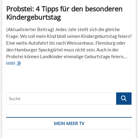
Probstei: 4 Tipps für den besonderen
Kindergeburtstag
(Aktualisierter Beitrag) Jedes Jahr stellt sich die gleiche
Frage: Wo soll mein Kind bloß seinen Kindergeburtstag feiern?
Eine weite Autofahrt bis nach Weissenhaus, Flensburg oder
den Hamburger Speckgürtel muss nicht sein. Auch in der
Probstei können Landkinder einmalige Geburtstage feiern.…
Probstei:
Lesen
4
Tipps
für
den
besonderen
Suche
Kindergeburtstag
MEIN MEER TV