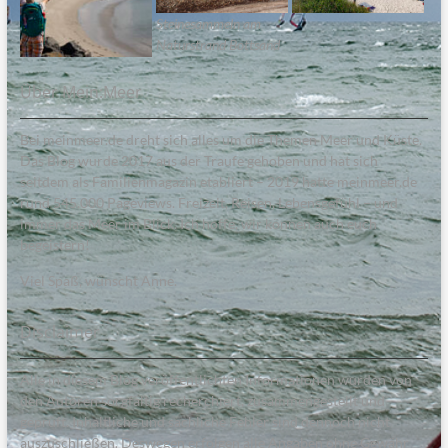
Steinesammeln am
Naturstrand Bottsand
Über Mein:Meer
Bei meinmeer.de dreht sich alles um die Themen Meer und Küste.
Das Blog wurde 2017 aus der Traufe gehoben und hat sich
seitdem als Familienmagazin etabliert – 2019 hatte meinmeer.de
rund 545.000 Pageviews. Freizeit, Reisen, Lebensgefühl – und
immer das Meer im Blick. Ich hoffe, wir können auch euch
begeistern!
Viel Spaß, wünscht Anne.
Disclaimer
Alle in diesem Blog veröffentlichten Informationen wurden von
den Autoren sorgfältig recherchiert, zusammengestellt und
geprüft. Inhaltliche und sachliche Fehler sind dennoch nicht
auszuschließen. Deswegen erfolgen alle Angaben ohne Gewähr