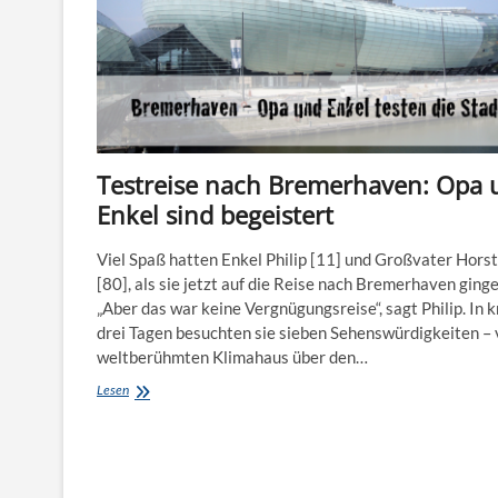
Testreise nach Bremerhaven: Opa 
Enkel sind begeistert
Viel Spaß hatten Enkel Philip [11] und Großvater Horst
[80], als sie jetzt auf die Reise nach Bremerhaven ginge
„Aber das war keine Vergnügungsreise“, sagt Philip. In 
drei Tagen besuchten sie sieben Sehenswürdigkeiten –
weltberühmten Klimahaus über den…
Testreise
Lesen
nach
Bremerhaven:
Opa
und
Enkel