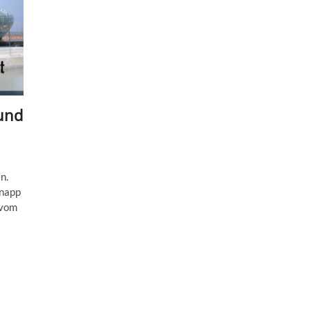
und
n.
knapp
 vom