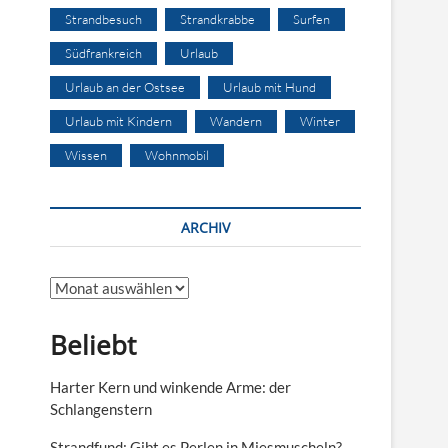
Strandbesuch
Strandkrabbe
Surfen
Südfrankreich
Urlaub
Urlaub an der Ostsee
Urlaub mit Hund
Urlaub mit Kindern
Wandern
Winter
Wissen
Wohnmobil
ARCHIV
Archiv
Beliebt
Harter Kern und winkende Arme: der
Schlangenstern
Strandfund: Gibt es Perlen in Miesmuscheln?