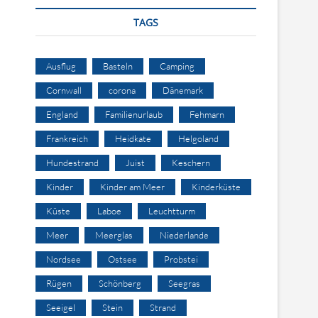
TAGS
Ausflug
Basteln
Camping
Cornwall
corona
Dänemark
England
Familienurlaub
Fehmarn
Frankreich
Heidkate
Helgoland
Hundestrand
Juist
Keschern
Kinder
Kinder am Meer
Kinderküste
Küste
Laboe
Leuchtturm
Meer
Meerglas
Niederlande
Nordsee
Ostsee
Probstei
Rügen
Schönberg
Seegras
Seeigel
Stein
Strand