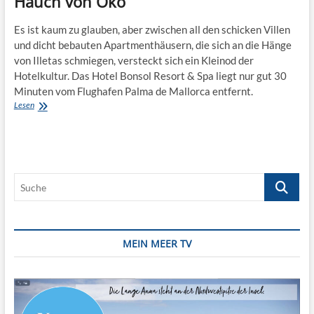
Hauch von Öko
Es ist kaum zu glauben, aber zwischen all den schicken Villen
und dicht bebauten Apartmenthäusern, die sich an die Hänge
von Illetas schmiegen, versteckt sich ein Kleinod der
Hotelkultur. Das Hotel Bonsol Resort & Spa liegt nur gut 30
Minuten vom Flughafen Palma de Mallorca entfernt.
Übernachtet:
Lesen
Luxushotel
mit
einem
Hauch
von
Suche
Öko
MEIN MEER TV