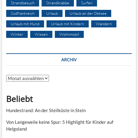
Strandbesuch
Strandkrabbe
Surfen
Südfrankreich
Urlaub
Urlaub an der Ostsee
Urlaub mit Hund
Urlaub mit Kindern
Wandern
Winter
Wissen
Wohnmobil
ARCHIV
Archiv
Beliebt
Hundestrand: An der Steilküste in Stein
Von Langeweile keine Spur: 5 Highlight für Kinder auf
Helgoland