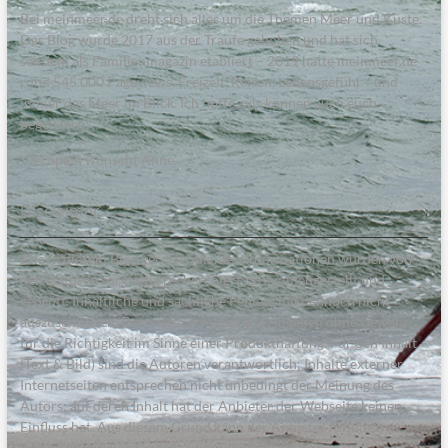
Bei meinmeer.de dreht sich alles um die Themen Meer und Küste.
Das Blog wurde 2017 aus der Traufe gehoben und hat sich
seitdem als Familienmagazin etabliert – 2019 hatte meinmeer.de
rund 545.000 Pageviews. Freizeit, Reisen, Lebensgefühl – und
immer das Meer im Blick. Ich hoffe, wir können auch euch
begeistern!
Viel Spaß, wünscht Anne.
Disclaimer
Alle in diesem Blog veröffentlichten Informationen wurden von
den Autoren sorgfältig recherchiert, zusammengestellt und
geprüft. Inhaltliche und sachliche Fehler sind dennoch nicht
auszuschließen. Deswegen erfolgen alle Angaben ohne Gewähr
für die Richtigkeit im Sinne einer Produkthaftung. Für den Inhalt
(Text & Bild) sind die Autoren verantwortlich; Inhalte externer
Internetseiten entsprechen nicht unbedingt der Meinung des
Autors; auf deren Inhalt hat der Anbieter der Webseite keinen
Einfluss hat. Aus diesem Grund kann der Anbieter für diese
Inhalte auch keine Gewähr übernehmen.