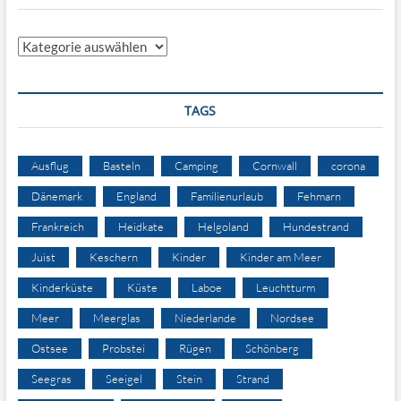
Kategorien
TAGS
Ausflug
Basteln
Camping
Cornwall
corona
Dänemark
England
Familienurlaub
Fehmarn
Frankreich
Heidkate
Helgoland
Hundestrand
Juist
Keschern
Kinder
Kinder am Meer
Kinderküste
Küste
Laboe
Leuchtturm
Meer
Meerglas
Niederlande
Nordsee
Ostsee
Probstei
Rügen
Schönberg
Seegras
Seeigel
Stein
Strand