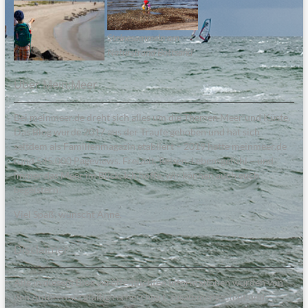
Steinesammeln am
Naturstrand Bottsand
Über Mein:Meer
Bei meinmeer.de dreht sich alles um die Themen Meer und Küste.
Das Blog wurde 2017 aus der Traufe gehoben und hat sich
seitdem als Familienmagazin etabliert – 2019 hatte meinmeer.de
rund 545.000 Pageviews. Freizeit, Reisen, Lebensgefühl – und
immer das Meer im Blick. Ich hoffe, wir können auch euch
begeistern!
Viel Spaß, wünscht Anne.
Disclaimer
Alle in diesem Blog veröffentlichten Informationen wurden von
den Autoren sorgfältig recherchiert, zusammengestellt und