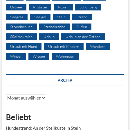
Ostsee
Probstei
Rügen
Schönberg
Seegras
Seeigel
Stein
Strand
Strandbesuch
Strandkrabbe
Surfen
Südfrankreich
Urlaub
Urlaub an der Ostsee
Urlaub mit Hund
Urlaub mit Kindern
Wandern
Winter
Wissen
Wohnmobil
ARCHIV
Archiv
Beliebt
Hundestrand: An der Steilküste in Stein