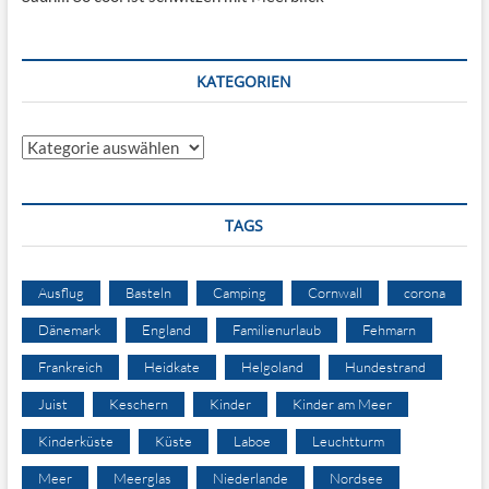
KATEGORIEN
Kategorien
TAGS
Ausflug
Basteln
Camping
Cornwall
corona
Dänemark
England
Familienurlaub
Fehmarn
Frankreich
Heidkate
Helgoland
Hundestrand
Juist
Keschern
Kinder
Kinder am Meer
Kinderküste
Küste
Laboe
Leuchtturm
Meer
Meerglas
Niederlande
Nordsee