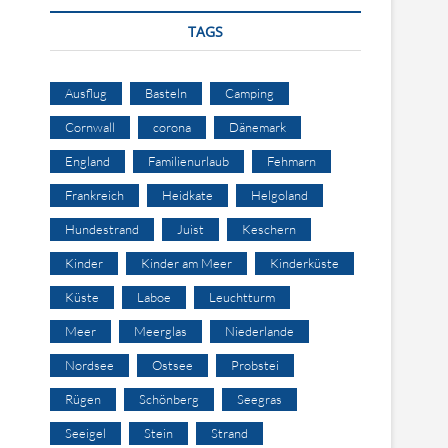
TAGS
Ausflug
Basteln
Camping
Cornwall
corona
Dänemark
England
Familienurlaub
Fehmarn
Frankreich
Heidkate
Helgoland
Hundestrand
Juist
Keschern
Kinder
Kinder am Meer
Kinderküste
Küste
Laboe
Leuchtturm
Meer
Meerglas
Niederlande
Nordsee
Ostsee
Probstei
Rügen
Schönberg
Seegras
Seeigel
Stein
Strand