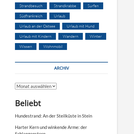
Strandbesuch
Strandkrabbe
Surfen
Südfrankreich
Urlaub
Urlaub an der Ostsee
Urlaub mit Hund
Urlaub mit Kindern
Wandern
Winter
Wissen
Wohnmobil
ARCHIV
Archiv
Beliebt
Hundestrand: An der Steilküste in Stein
Harter Kern und winkende Arme: der
Schlangenstern