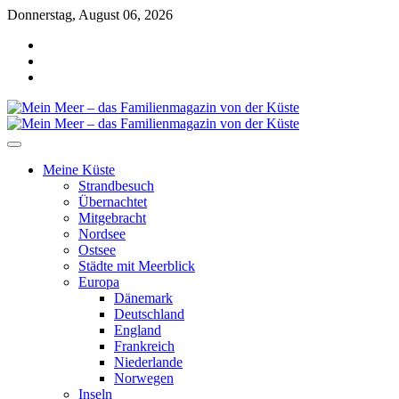
Skip
Donnerstag, August 06, 2026
to
facebook
content
instagram
pinterest
Mein Meer – das Familienmagazin von
der Küste
Meine Küste
Strandbesuch
Übernachtet
Mitgebracht
Nordsee
Ostsee
Städte mit Meerblick
Europa
Dänemark
Deutschland
England
Frankreich
Niederlande
Norwegen
Inseln