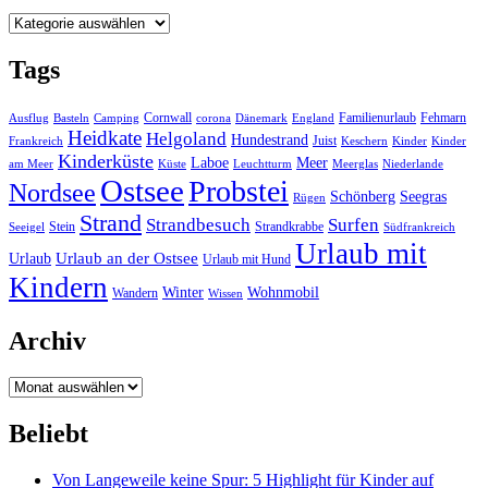
Kategorien
Tags
Cornwall
Familienurlaub
Fehmarn
Ausflug
Basteln
Camping
corona
Dänemark
England
Heidkate
Helgoland
Hundestrand
Juist
Frankreich
Keschern
Kinder
Kinder
Kinderküste
Laboe
Meer
am Meer
Küste
Leuchtturm
Meerglas
Niederlande
Ostsee
Probstei
Nordsee
Schönberg
Seegras
Rügen
Strand
Strandbesuch
Surfen
Stein
Strandkrabbe
Seeigel
Südfrankreich
Urlaub mit
Urlaub an der Ostsee
Urlaub
Urlaub mit Hund
Kindern
Winter
Wohnmobil
Wandern
Wissen
Archiv
Archiv
Beliebt
Von Langeweile keine Spur: 5 Highlight für Kinder auf