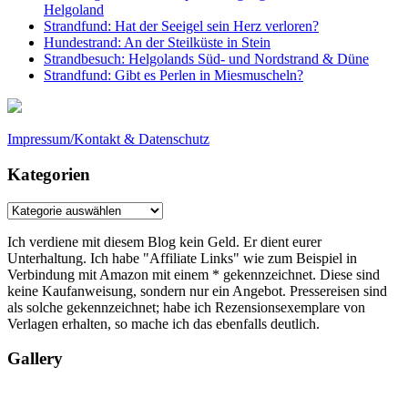
Helgoland
Strandfund: Hat der Seeigel sein Herz verloren?
Hundestrand: An der Steilküste in Stein
Strandbesuch: Helgolands Süd- und Nordstrand & Düne
Strandfund: Gibt es Perlen in Miesmuscheln?
Impressum/Kontakt & Datenschutz
Kategorien
Kategorien
Ich verdiene mit diesem Blog kein Geld. Er dient eurer
Unterhaltung. Ich habe "Affiliate Links" wie zum Beispiel in
Verbindung mit Amazon mit einem * gekennzeichnet. Diese sind
keine Kaufanweisung, sondern nur ein Angebot. Pressereisen sind
als solche gekennzeichnet; habe ich Rezensionsexemplare von
Verlagen erhalten, so mache ich das ebenfalls deutlich.
Gallery