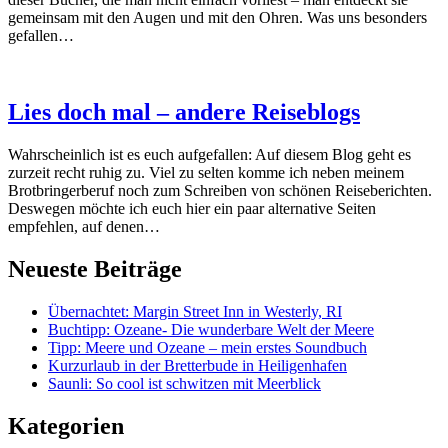
gemeinsam mit den Augen und mit den Ohren. Was uns besonders
gefallen…
Lies doch mal – andere Reiseblogs
Wahrscheinlich ist es euch aufgefallen: Auf diesem Blog geht es
zurzeit recht ruhig zu. Viel zu selten komme ich neben meinem
Brotbringerberuf noch zum Schreiben von schönen Reiseberichten.
Deswegen möchte ich euch hier ein paar alternative Seiten
empfehlen, auf denen…
Neueste Beiträge
Übernachtet: Margin Street Inn in Westerly, RI
Buchtipp: Ozeane- Die wunderbare Welt der Meere
Tipp: Meere und Ozeane – mein erstes Soundbuch
Kurzurlaub in der Bretterbude in Heiligenhafen
Saunli: So cool ist schwitzen mit Meerblick
Kategorien