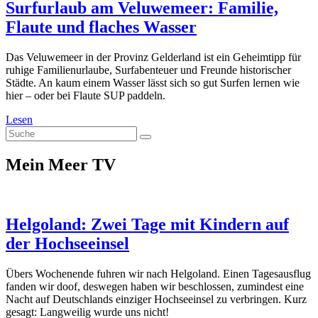
Surfurlaub am Veluwemeer: Familie,
Flaute und flaches Wasser
Das Veluwemeer in der Provinz Gelderland ist ein Geheimtipp für
ruhige Familienurlaube, Surfabenteuer und Freunde historischer
Städte. An kaum einem Wasser lässt sich so gut Surfen lernen wie
hier – oder bei Flaute SUP paddeln.
Surfurlaub
Lesen
Suche
am
Veluwemeer:
Familie,
Mein Meer TV
Flaute
und
flaches
Wasser
Helgoland: Zwei Tage mit Kindern auf
der Hochseeinsel
Übers Wochenende fuhren wir nach Helgoland. Einen Tagesausflug
fanden wir doof, deswegen haben wir beschlossen, zumindest eine
Nacht auf Deutschlands einziger Hochseeinsel zu verbringen. Kurz
gesagt: Langweilig wurde uns nicht!