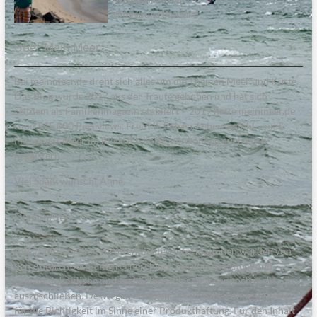
Naturstrand Bottsand
Über Mein:Meer
Bei meinmeer.de dreht sich alles um die Themen Meer und Küste.
Das Blog wurde 2017 aus der Traufe gehoben und hat sich
seitdem als Familienmagazin etabliert – 2019 hatte meinmeer.de
rund 545.000 Pageviews. Freizeit, Reisen, Lebensgefühl – und
immer das Meer im Blick. Ich hoffe, wir können auch euch
begeistern!
Viel Spaß, wünscht Anne.
Disclaimer
Alle in diesem Blog veröffentlichten Informationen wurden von
den Autoren sorgfältig recherchiert, zusammengestellt und
geprüft. Inhaltliche und sachliche Fehler sind dennoch nicht
auszuschließen. Deswegen erfolgen alle Angaben ohne Gewähr
für die Richtigkeit im Sinne einer Produkthaftung. Für den Inhalt