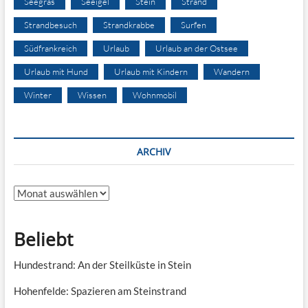
Seegras
Seeigel
Stein
Strand
Strandbesuch
Strandkrabbe
Surfen
Südfrankreich
Urlaub
Urlaub an der Ostsee
Urlaub mit Hund
Urlaub mit Kindern
Wandern
Winter
Wissen
Wohnmobil
ARCHIV
Archiv
Beliebt
Hundestrand: An der Steilküste in Stein
Hohenfelde: Spazieren am Steinstrand