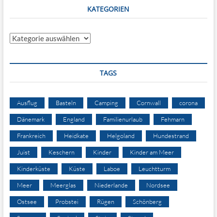
KATEGORIEN
Kategorien
TAGS
Ausflug
Basteln
Camping
Cornwall
corona
Dänemark
England
Familienurlaub
Fehmarn
Frankreich
Heidkate
Helgoland
Hundestrand
Juist
Keschern
Kinder
Kinder am Meer
Kinderküste
Küste
Laboe
Leuchtturm
Meer
Meerglas
Niederlande
Nordsee
Ostsee
Probstei
Rügen
Schönberg