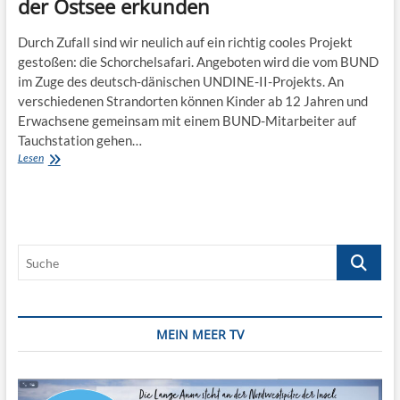
der Ostsee erkunden
Durch Zufall sind wir neulich auf ein richtig cooles Projekt
gestoßen: die Schorchelsafari. Angeboten wird die vom BUND
im Zuge des deutsch-dänischen UNDINE-II-Projekts. An
verschiedenen Strandorten können Kinder ab 12 Jahren und
Erwachsene gemeinsam mit einem BUND-Mitarbeiter auf
Tauchstation gehen…
Schnorchelsafari:
Lesen
Die
Unterwasserwelt
der
Ostsee
erkunden
Suche
MEIN MEER TV