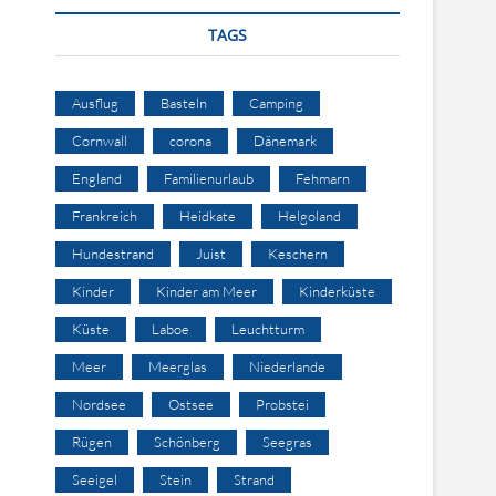
TAGS
Ausflug
Basteln
Camping
Cornwall
corona
Dänemark
England
Familienurlaub
Fehmarn
Frankreich
Heidkate
Helgoland
Hundestrand
Juist
Keschern
Kinder
Kinder am Meer
Kinderküste
Küste
Laboe
Leuchtturm
Meer
Meerglas
Niederlande
Nordsee
Ostsee
Probstei
Rügen
Schönberg
Seegras
Seeigel
Stein
Strand