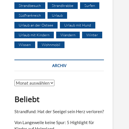
Strandbesuch
Strandkrabbe
Surfen
Südfrankreich
Urlaub
Urlaub an der Ostsee
Urlaub mit Hund
Urlaub mit Kindern
Wandern
Winter
Wissen
Wohnmobil
ARCHIV
Archiv
Beliebt
Strandfund: Hat der Seeigel sein Herz verloren?
Von Langeweile keine Spur: 5 Highlight für
Kinder auf Helgoland