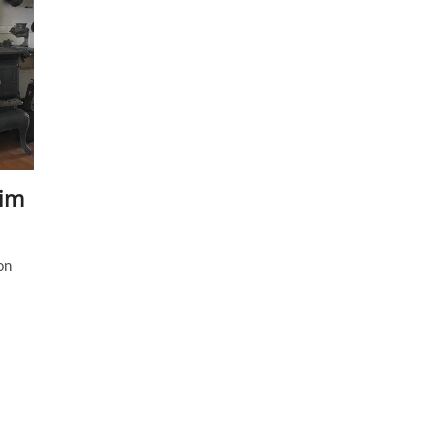
 im
on