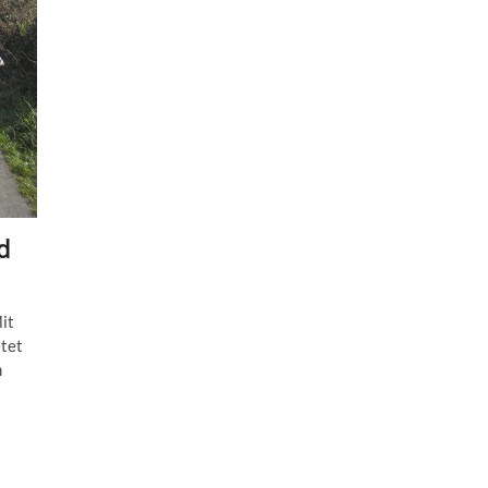
d
it
tet
m