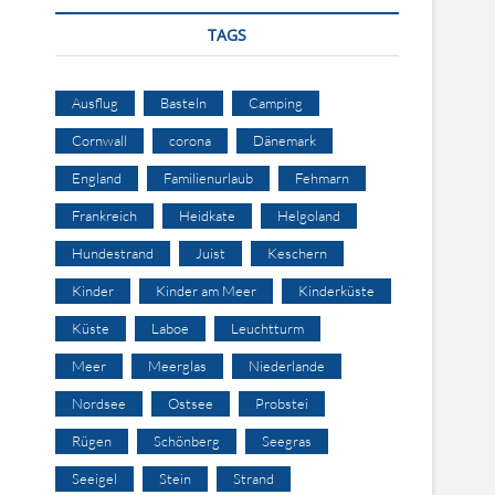
TAGS
Ausflug
Basteln
Camping
Cornwall
corona
Dänemark
England
Familienurlaub
Fehmarn
Frankreich
Heidkate
Helgoland
Hundestrand
Juist
Keschern
Kinder
Kinder am Meer
Kinderküste
Küste
Laboe
Leuchtturm
Meer
Meerglas
Niederlande
Nordsee
Ostsee
Probstei
Rügen
Schönberg
Seegras
Seeigel
Stein
Strand