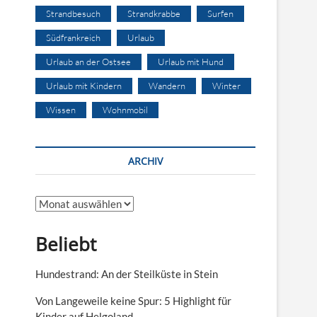
Strandbesuch
Strandkrabbe
Surfen
Südfrankreich
Urlaub
Urlaub an der Ostsee
Urlaub mit Hund
Urlaub mit Kindern
Wandern
Winter
Wissen
Wohnmobil
ARCHIV
Archiv
Beliebt
Hundestrand: An der Steilküste in Stein
Von Langeweile keine Spur: 5 Highlight für
Kinder auf Helgoland